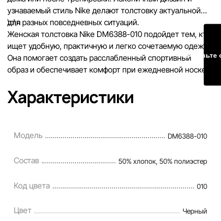
узнаваемый стиль Nike делают толстовку актуальной
для разных повседневных ситуаций.
\n\n
Женская толстовка Nike DM6388-010 подойдет тем, кто
ищет удобную, практичную и легко сочетаемую одежду.
Оставьте 
Она помогает создать расслабленный спортивный
образ и обеспечивает комфорт при ежедневной носке.
Характеристики
Модель
DM6388-010
Состав
50% хлопок, 50% полиэстер
Код цвета
010
Цвет
Черный