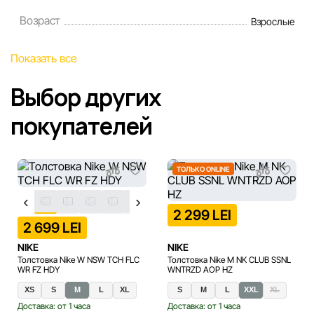
Возраст
Взрослые
Показать все
Выбор других
покупателей
ТОЛЬКО ONLINE
2 299 LEI
2 699 LEI
NIKE
NIKE
Толстовка Nike W NSW TCH FLC
Толстовка Nike M NK CLUB SSNL
WR FZ HDY
WNTRZD AOP HZ
XS
S
M
L
XL
S
M
L
XXL
XL
Доставка: от 1 часа
Доставка: от 1 часа