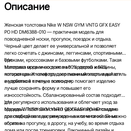
Описание
Общая информация о товарах предоставляется в ознаком
целях.
Женская толстовка Nike W NSW GYM VNTG GFX EASY
Цены на товары, а также условия предоставления скидок,
PO HD DM6388-010 — практичная модель для
подарков, рассрочки и кредитования могут быть изменен
повседневной носки, прогулок, поездок и отдыха.
компанией Sportlandia в одностороннем порядке и без
Черный цвет делает ее универсальной и позволяет
предварительного уведомления.
легко сочетать с джинсами, леггинсами, спортивными
брюками, кроссовками и базовыми футболками. Такая
\n\n
Наша команда регулярно проверяет и обновляет информа
толстовка органично дополнит гардероб женщины,
Материал модели состоит из 50% хлопка и 50%
сайте, чтобы своевременно выявлять и исправлять возмо
которая ценит комфорт, современный спортивный стиль
полиэстера. Хлопок придает ткани мягкость и делает
ошибки в кратчайшие разумные сроки.
и удобство в течение всего дня.
ее приятной к телу, а полиэстер помогает изделию
лучше сохранять форму и повышает его
износостойкость. Сбалансированный состав подходит
для регулярного использования и облегчает уход за
\n\n
одеждой. Толстовка станет удобным вариантом для
Модель W NSW GYM VNTG GFX EASY PO HD создана
прохладной погоды, межсезонья или многослойных
для свободных и непринужденных сочетаний. Ее можно
образов.
носить на прогулку, в дорогу, на учебу, во время отдыха
дома или после тренировки. Лаконичный дизайн и