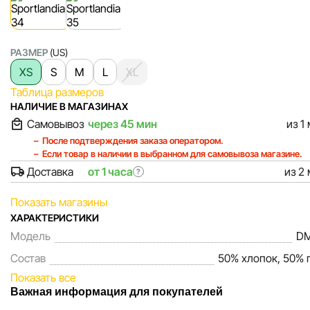
РАЗМЕР
(US)
XS
S
M
L
XL
Таблица размеров
НАЛИЧИЕ В МАГАЗИНАХ
Самовывоз
через 45 мин
из 1
После подтверждения заказа оператором.
Если товар в наличии в выбранном для самовывоза магазине.
Доставка
от 1 часа
из 2
?
Показать магазины
ХАРАКТЕРИСТИКИ
Модель
DM
Состав
50% хлопок, 50% 
Показать все
Важная информация для покупателей