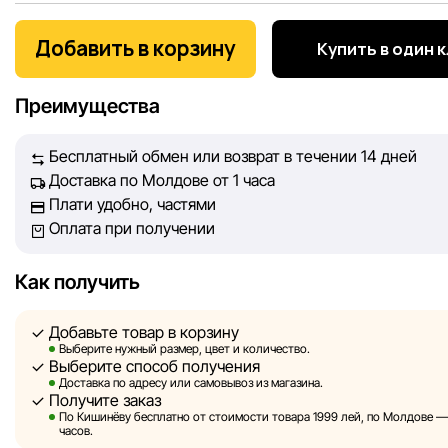
Мы, команда сети магазинов Sportlandia, ценим доверие 
покупателей. Каждый день мы работаем над тем, чтобы
Добавить в корзину
Купить в один 
информация о товарах и услугах, представленная на сайте
максимально полной, объективной и актуальной. Наша ц
Преимущества
обеспечить вас достоверной информацией, чтобы вы смог
принять лучшее решение о покупке.
Бесплатный обмен или возврат в течении 14 дней
Доставка по Молдове от 1 часа
Однако, несмотря на постоянный контроль, Sportlandia не
Плати удобно, частями
гарантировать абсолютную точность всех данных, размещ
Оплата при получении
сайте, ввиду возможных технических ошибок или сбоев. 
не отвечаем за содержание и актуальность информации н
сторонних ресурсах, ссылки на которые могут быть разм
Как получить
нашем сайте.
Добавьте товар в корзину
Sportlandia оставляет за собой право в одностороннем по
Выберите нужный размер, цвет и количество.
Выберите способ получения
без предварительного уведомления вносить изменения в 
Доставка по адресу или самовывоз из магазина.
характеристики и потребительские свойства товаров.
Получите заказ
По Кишинёву бесплатно от стоимости товара 1999 лей, по Молдове — з
Изображения, представленные на сайте, являются
часов.
смоделированными и служат исключительно для иллюстр