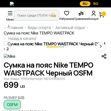
RU
RO
Избранное
Сравнение
Аккаунт
Меню
...
Главная
Виды спорта
Активный отдых
Сумка на пояс Nike TEMPO WAISTPACK
Назад в каталог
Сумка на пояс Nike TEMPO
WAISTPACK Черный OSFM
Код товара:
1170555
Артикул:
N1012419082OS
699
LEI
РАЗМЕР
(US)
OSFM