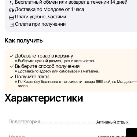
Бесплатный обмен или возврат в течении 14 дней
Доставка по Молдове от 1 часа
Однако, несмотря на постоянный контроль, Sportlandia не
Плати удобно, частями
гарантировать абсолютную точность всех данных, размещ
Оплата при получении
сайте, ввиду возможных технических ошибок или сбоев. 
не отвечаем за содержание и актуальность информации н
сторонних ресурсах, ссылки на которые могут быть разм
Как получить
нашем сайте.
Добавьте товар в корзину
Sportlandia оставляет за собой право в одностороннем по
Выберите нужный размер, цвет и количество.
Выберите способ получения
без предварительного уведомления вносить изменения в 
Доставка по адресу или самовывоз из магазина.
характеристики и потребительские свойства товаров.
Получите заказ
По Кишинёву бесплатно от стоимости товара 1999 лей, по Молдове — з
Изображения, представленные на сайте, являются
часов.
смоделированными и служат исключительно для иллюстр
Характеристики
Общая информация о товарах предоставляется в ознаком
целях.
Цены на товары, а также условия предоставления скидок,
Подкатегория
Активный отдых
подарков, рассрочки и кредитования могут быть изменен
компанией Sportlandia в одностороннем порядке и без
Модель