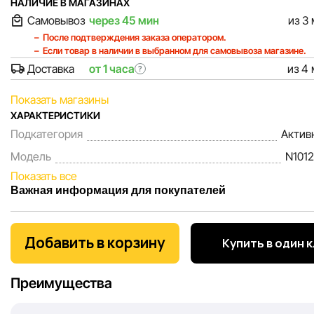
НАЛИЧИЕ В МАГАЗИНАХ
Самовывоз
через 45 мин
из 3
После подтверждения заказа оператором.
Если товар в наличии в выбранном для самовывоза магазине.
Доставка
от 1 часа
из 4
?
Показать магазины
ХАРАКТЕРИСТИКИ
Подкатегория
Актив
Модель
N101
Показать все
Важная информация для покупателей
Мы, команда сети магазинов Sportlandia, ценим доверие 
покупателей. Каждый день мы работаем над тем, чтобы
Добавить в корзину
Купить в один 
информация о товарах и услугах, представленная на сайте
максимально полной, объективной и актуальной. Наша ц
Преимущества
обеспечить вас достоверной информацией, чтобы вы смог
принять лучшее решение о покупке.