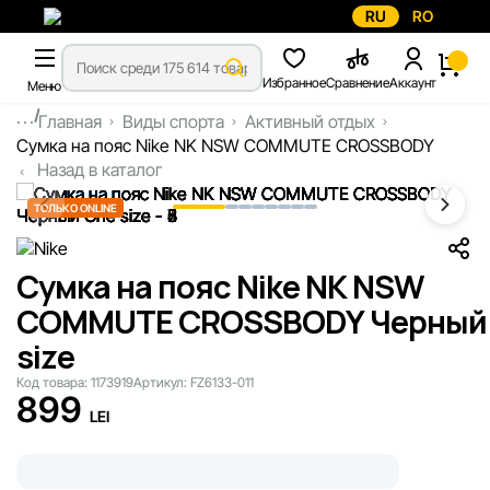
RU
RO
Избранное
Сравнение
Аккаунт
Меню
...
Главная
Виды спорта
Активный отдых
Сумка на пояс Nike NK NSW COMMUTE CROSSBODY
Назад в каталог
ТОЛЬКО ONLINE
Сумка на пояс Nike NK NSW
COMMUTE CROSSBODY Черный
size
Код товара:
1173919
Артикул:
FZ6133-011
899
LEI