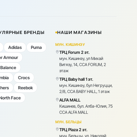
УЛЯРНЫЕ БРЕНДЫ
НАШИ МАГАЗИНЫ
МУН. КИШИНЭУ
Adidas
Puma
ТРЦ Forum 2 эт.
r Armour
мун. Кишинэу, ул Михай
Витязу, 14, CCA FORUM, 2
Balance
этаж
mbia
Crocs
ТРЦ Baby hall 1 эт.
мун. Кишинэу, бул Негруцци,
hers
Reebok
2/8, CCA BABY HALL, 1 этаж
North Face
ALFA MALL
Кишинев, бул. Алба-Юлия, 75
CCA ALFA MALL
МУН. БЕЛЬЦЫ
ТРЦ Plaza 2 эт.
мун. Бельцы, ул. Николай