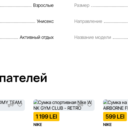
Взрослые
Размер
Унисекс
Направление
Активный отдых
Название модели
упателей
1 199 LEI
599 LEI
NIKE
NIKE