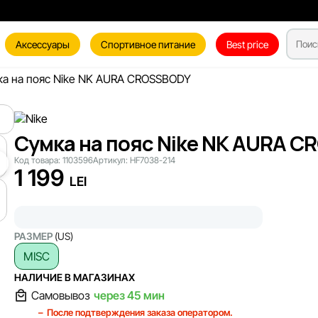
Аксессуары
Спортивное питание
Best price
а на пояс Nike NK AURA CROSSBODY
Сумка на пояс Nike NK AURA 
Код товара:
1103596
Артикул:
HF7038-214
1 199
LEI
РАЗМЕР
(US)
MISC
НАЛИЧИЕ В МАГАЗИНАХ
Самовывоз
через 45 мин
После подтверждения заказа оператором.