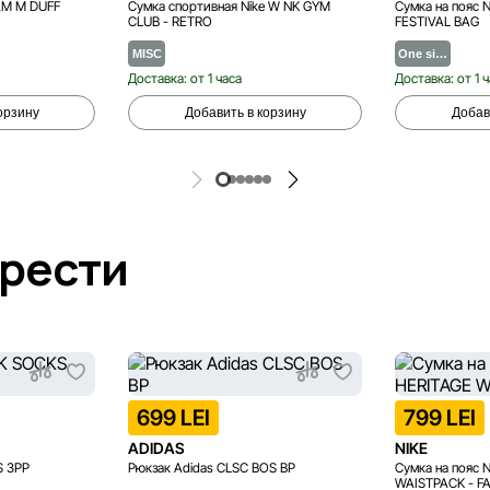
AM M DUFF
Сумка спортивная Nike W NK GYM
Сумка на пояс 
CLUB - RETRO
FESTIVAL BAG
MISC
One si…
Доставка: от 1 часа
Доставка: от 1 
орзину
Добавить в корзину
Добав
брести
699 LEI
799 LEI
ADIDAS
NIKE
S 3PP
Рюкзак Adidas CLSC BOS BP
Сумка на пояс 
WAISTPACK - FA