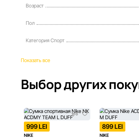
Возраст
Пол
Категория Спорт
Показать все
Выбор других пок
999 LEI
899 LEI
NIKE
NIKE