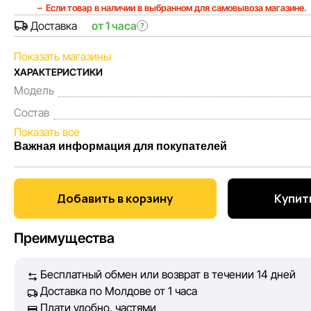
Если товар в наличии в выбранном для самовывоза магазине.
Доставка
от 1 часа
?
Показать магазины
ХАРАКТЕРИСТИКИ
Модель
Состав
Показать все
Важная информация для покупателей
Мы, команда сети магазинов Sportlandia, ценим доверие 
Каждый день мы работаем над тем, чтобы информация о т
Добавить в корзину
Купить
представленная на сайте, была максимально полной, объ
Наша цель — обеспечить вас достоверной информацией, 
Преимущества
принять лучшее решение о покупке.
Бесплатный обмен или возврат в течении 14 дней
Однако, несмотря на постоянный контроль, Sportlandia н
Доставка по Молдове от 1 часа
абсолютную точность всех данных, размещённых на сайт
Плати удобно, частями
технических ошибок или сбоев. Мы также не отвечаем з