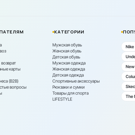
ПАТЕЛЯМ
КАТЕГОРИИ
ПОП
а
Мужская обувь
Nike
воз
Женская обувь
Unde
Детская обувь
 возврат
Мужская одежда
New 
ные карты
Женская одежда
Детская одежда
Colu
неса (B2B)
Спортивные аксессуары
Skec
астые вопросы
Рюкзаки и сумки
ы
Товары для спорта
The 
LIFESTYLE