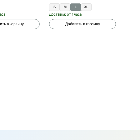
S
M
L
XL
5-7
часа
Доставка: от 1 часа
Доставка
ить в корзину
Добавить в корзину