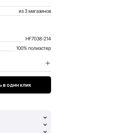
из 3 магазинов
HF7038-214
100% полиэстер
наших покупателей.
оварах и услугах,
 в один клик
ективной и актуальной.
чтобы вы смогли
е может гарантировать
е, ввиду возможных
а содержание и