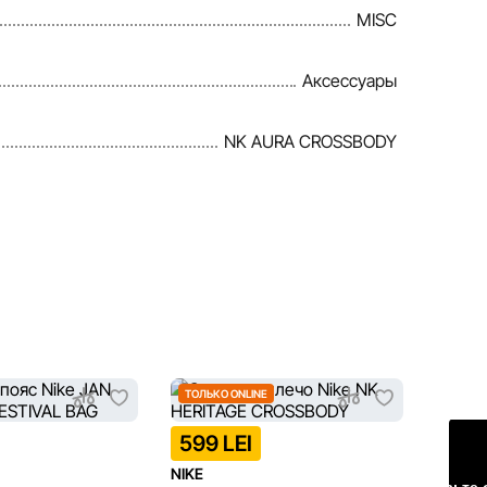
MISC
Аксессуары
NK AURA CROSSBODY
ТОЛЬКО ONLINE
599 LEI
999 
NIKE
NIKE
Оставьте 