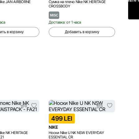
Nike JAN AIRBORNE
Сумка на плечо Nike NK HERITAGE
Сумка н
CROSSBODY
MISC
One si
часа
Доставка: от 1 часа
Доставка
ить в корзину
Добавить в корзину
ТОЛЬК
499 LEI
499
NIKE
NIKE
Nike NK HERITAGE
Носки Nike U NK NSW EVERYDAY
Носки N
21
ESSENTIAL CR
SHOW 6