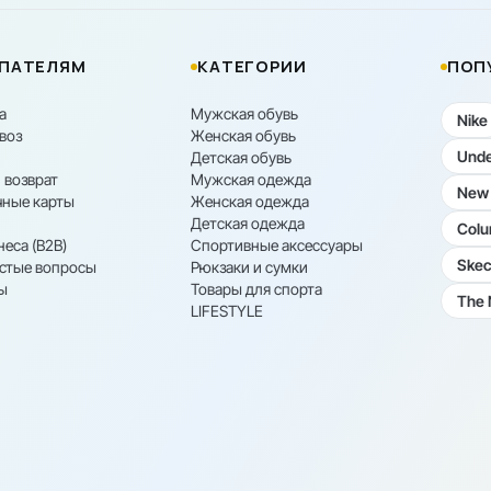
ПАТЕЛЯМ
КАТЕГОРИИ
ПОП
а
Мужская обувь
Nike
воз
Женская обувь
Unde
Детская обувь
 возврат
Мужская одежда
New 
ные карты
Женская одежда
Детская одежда
Colu
неса (B2B)
Спортивные аксессуары
Skec
астые вопросы
Рюкзаки и сумки
ы
Товары для спорта
The 
LIFESTYLE