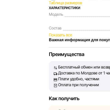
Таблица размеров
ХАРАКТЕРИСТИКИ
Модель
Состав
Показать все
Важная информация для поку
Мы, команда сети магазинов Spor
Преимущества
Каждый день мы работаем над тем
представленная на сайте, была м
Бесплатный обмен или возвр
Наша цель — обеспечить вас дос
Доставка по Молдове от 1 ча
принять лучшее решение о покуп
Плати удобно, частями
Оплата при получении
Однако, несмотря на постоянный 
абсолютную точность всех данны
технических ошибок или сбоев. 
Как получить
актуальность информации на стор
быть размещены на нашем сайте.