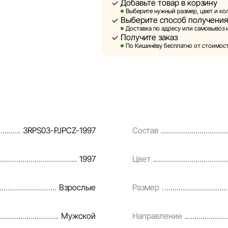
Добавьте товар в корзину
Выберите нужный размер, цвет и ко
Выберите способ получения
Sportlandia оставляет за собой п
Доставка по адресу или самовывоз и
предварительного уведомления в
Получите заказ
и потребительские свойства това
По Кишинёву бесплатно от стоимости
являются смоделированными и с
информация о товарах предостав
Цены на товары, а также условия
кредитования могут быть измене
порядке и без предварительного
3RPS03-PJPCZ-1997
Состав
Наша команда регулярно проверя
своевременно выявлять и исправ
1997
Цвет
разумные сроки.
Взрослые
Размер
Мужской
Направление