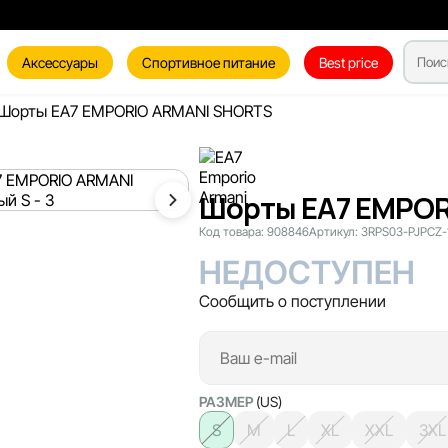
Аксессуары
Спортивное питание
Best price
Шорты EA7 EMPORIO ARMANI SHORTS
Шорты EA7 EMPOR
Код товара:
908846
Артикул:
3RPS03-PJPCZ-
НЕДОСТУПЕН
Сообщить о поступлении
РАЗМЕР
(US)
S
M
L
XL
XXL
3XL