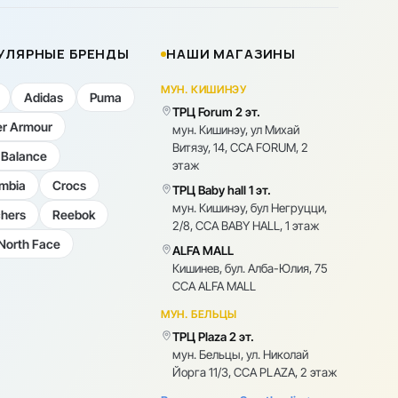
УЛЯРНЫЕ БРЕНДЫ
НАШИ МАГАЗИНЫ
МУН. КИШИНЭУ
Adidas
Puma
ТРЦ Forum 2 эт.
r Armour
мун. Кишинэу, ул Михай
Витязу, 14, CCA FORUM, 2
Balance
этаж
mbia
Crocs
ТРЦ Baby hall 1 эт.
мун. Кишинэу, бул Негруцци,
hers
Reebok
2/8, CCA BABY HALL, 1 этаж
North Face
ALFA MALL
Кишинев, бул. Алба-Юлия, 75
CCA ALFA MALL
МУН. БЕЛЬЦЫ
ТРЦ Plaza 2 эт.
мун. Бельцы, ул. Николай
Йорга 11/3, CCA PLAZA, 2 этаж