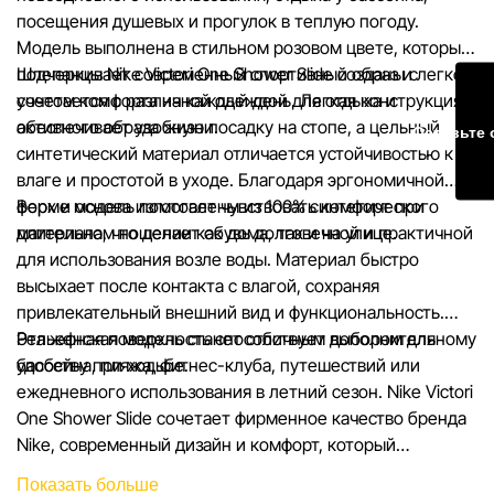
компанией Sportlandia в одностороннем порядке и без
посещения душевых и прогулок в теплую погоду.
предварительного уведомления.
Модель выполнена в стильном розовом цвете, который
подчеркивает современный спортивный образ и легко
Шлепанцы Nike Victori One Shower Slide созданы с
Наша команда регулярно проверяет и обновляет информа
сочетается с различной одеждой для отдыха и
учетом комфорта на каждый день. Легкая конструкция
сайте, чтобы своевременно выявлять и исправлять возмо
активного образа жизни.
обеспечивает удобную посадку на стопе, а цельный
Оставьте 
ошибки в кратчайшие разумные сроки.
синтетический материал отличается устойчивостью к
влаге и простотой в уходе. Благодаря эргономичной
форме модель помогает чувствовать комфорт при
Верх и основа изготовлены из 100% синтетического
длительном ношении как дома, так и на улице.
материала, что делает обувь долговечной и практичной
для использования возле воды. Материал быстро
высыхает после контакта с влагой, сохраняя
привлекательный внешний вид и функциональность.
Рельефная поверхность способствует дополнительному
Эта женская модель станет отличным выбором для
удобству при ходьбе.
бассейна, пляжа, фитнес-клуба, путешествий или
ежедневного использования в летний сезон. Nike Victori
One Shower Slide сочетает фирменное качество бренда
Nike, современный дизайн и комфорт, который
необходим для активного образа жизни. Выбирайте
Показать больше