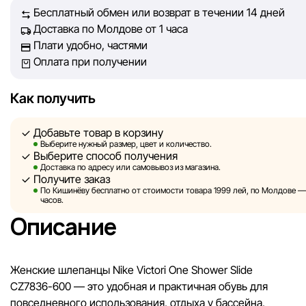
Бесплатный обмен или возврат в течении 14 дней
Доставка по Молдове от 1 часа
Однако, несмотря на постоянный контроль, Sportlandia не
Плати удобно, частями
гарантировать абсолютную точность всех данных, размещ
Оплата при получении
сайте, ввиду возможных технических ошибок или сбоев. 
не отвечаем за содержание и актуальность информации н
сторонних ресурсах, ссылки на которые могут быть разм
Как получить
нашем сайте.
Добавьте товар в корзину
Sportlandia оставляет за собой право в одностороннем по
Выберите нужный размер, цвет и количество.
Выберите способ получения
без предварительного уведомления вносить изменения в 
Доставка по адресу или самовывоз из магазина.
характеристики и потребительские свойства товаров.
Получите заказ
По Кишинёву бесплатно от стоимости товара 1999 лей, по Молдове — з
Изображения, представленные на сайте, являются
часов.
смоделированными и служат исключительно для иллюстр
Описание
Общая информация о товарах предоставляется в ознаком
целях.
Женские шлепанцы Nike Victori One Shower Slide
Цены на товары, а также условия предоставления скидок,
CZ7836-600 — это удобная и практичная обувь для
подарков, рассрочки и кредитования могут быть изменен
повседневного использования, отдыха у бассейна,