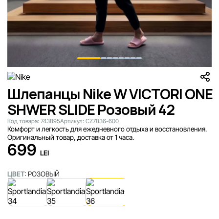
Шлепанцы Nike W VICTORI ONE
SHWER SLIDE Розовый 42
Код товара:
743895
Артикул:
CZ7836-600
Комфорт и легкость для ежедневного отдыха и восстановления.
Оригинальный товар, доставка от 1 часа.
699
LEI
ЦВЕТ:
РОЗОВЫЙ