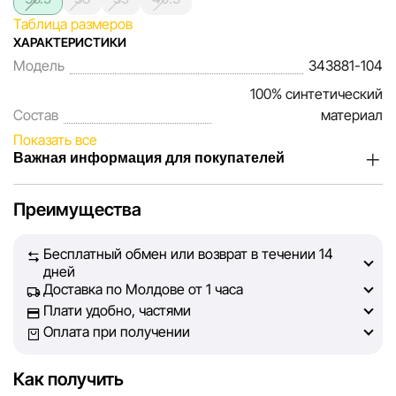
Таблица размеров
ХАРАКТЕРИСТИКИ
Модель
343881-104
100% синтетический
Состав
материал
Показать все
Важная информация для покупателей
Мы, команда сети магазинов Sportlandia, ценим доверие
Преимущества
наших покупателей. Каждый день мы работаем над тем,
чтобы информация о товарах и услугах, представленная
Бесплатный обмен или возврат в течении 14
на сайте, была максимально полной, объективной и
дней
актуальной. Наша цель — обеспечить вас достоверной
Доставка по Молдове от 1 часа
информацией, чтобы вы смогли принять лучшее
Плати удобно, частями
решение о покупке.
Оплата при получении
Однако, несмотря на постоянный контроль, Sportlandia
Как получить
не может гарантировать абсолютную точность всех