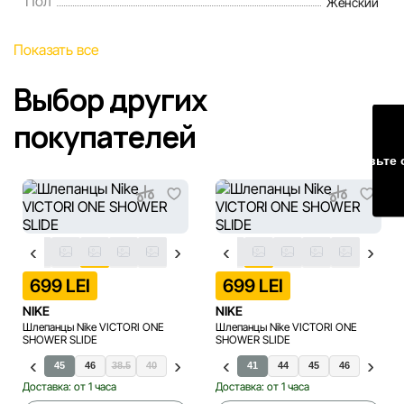
Пол
Женский
Наша команда регулярно проверяет и обновляет
Показать все
информацию на сайте, чтобы своевременно выявлять и
исправлять возможные ошибки в кратчайшие разумные
Выбор других
сроки.
покупателей
Оставьте 
699 LEI
699 LEI
NIKE
NIKE
Шлепанцы Nike VICTORI ONE
Шлепанцы Nike VICTORI ONE
SHOWER SLIDE
SHOWER SLIDE
.5
44
45
46
38.5
40
47.5
48.5
40
41
44
45
46
38.5
4
Доставка: от 1 часа
Доставка: от 1 часа