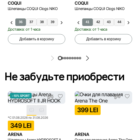
COQUI
COQUI
Шлепанцы COQUI Clogs NIKO
Шлепанцы COQUI Clogs NIKO
36
37
38
39
40
41
41
42
43
44
45
Доставка: от 1 часа
Доставка: от 1 часа
Добавить в корзину
Добавить в корзину
Не забудьте приобрести
−10% SPORT
399 LEI
*С 01.08.2026 по 31.08.2026
349 LEI
ARENA
ARENA
Шлепанцы Arena HYDROSOFT II
Очки для плавания Arena The One