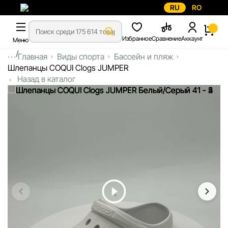
RU
RO
Избранное
Сравнение
Аккаунт
Меню
...
Главная
Виды спорта
Бассейн и пляж
Шлепанцы COQUI Clogs JUMPER
Назад в каталог