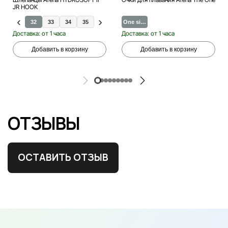
JR HOOK
9
31
32
33
34
35
37
30
One si…
36
38
Доставка: от 1 часа
Доставка: от 1 часа
Добавить в корзину
Добавить в корзину
ОТЗЫВЫ
ОСТАВИТЬ ОТЗЫВ