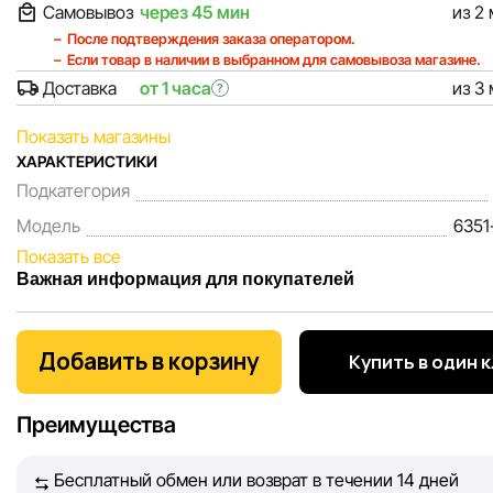
Самовывоз
через 45 мин
из 2
После подтверждения заказа оператором.
Если товар в наличии в выбранном для самовывоза магазине.
Доставка
от 1 часа
из 3
?
Показать магазины
ХАРАКТЕРИСТИКИ
Подкатегория
Модель
6351
Показать все
Важная информация для покупателей
Мы, команда сети магазинов Sportlandia, ценим доверие 
покупателей. Каждый день мы работаем над тем, чтобы
Добавить в корзину
Купить в один 
информация о товарах и услугах, представленная на сайте
максимально полной, объективной и актуальной. Наша ц
Преимущества
обеспечить вас достоверной информацией, чтобы вы смог
принять лучшее решение о покупке.
Бесплатный обмен или возврат в течении 14 дней