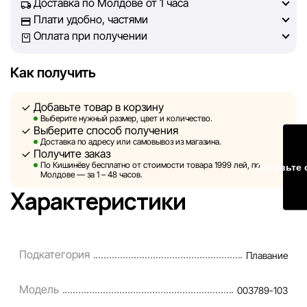
Доставка по Молдове от 1 часа
информацией, чтобы вы смогли принять лучшее
Плати удобно, частями
решение о покупке.
Оплата при получении
Однако, несмотря на постоянный контроль, Sportlandia
Как получить
не может гарантировать абсолютную точность всех
данных, размещённых на сайте, ввиду возможных
Добавьте товар в корзину
технических ошибок или сбоев. Мы также не отвечаем
Выберите нужный размер, цвет и количество.
за содержание и актуальность информации на
Выберите способ получения
сторонних ресурсах, ссылки на которые могут быть
Доставка по адресу или самовывоз из магазина.
Получите заказ
размещены на нашем сайте.
По Кишинёву бесплатно от стоимости товара 1999 лей, по
Оставьте 
Молдове — за 1 – 48 часов.
Sportlandia оставляет за собой право в одностороннем
Характеристики
порядке и без предварительного уведомления вносить
изменения в описания, характеристики и
потребительские свойства товаров. Изображения,
Подкатегория
Плавание
представленные на сайте, являются смоделированными
и служат исключительно для иллюстрации. Общая
Модель
003789-103
информация о товарах предоставляется в