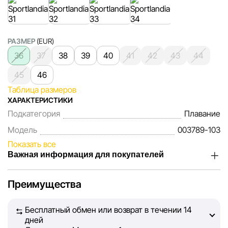
РАЗМЕР
(EUR)
36
37
38
39
40
41
42
43
44
45
46
Таблица размеров
ХАРАКТЕРИСТИКИ
Подкатегория
Плавание
Модель
003789-103
Показать все
Важная информация для покупателей
Мы, команда сети магазинов Sportlandia, ценим доверие
Преимущества
наших покупателей. Каждый день мы работаем над тем,
чтобы информация о товарах и услугах, представленная
Бесплатный обмен или возврат в течении 14
на сайте, была максимально полной, объективной и
дней
актуальной. Наша цель — обеспечить вас достоверной