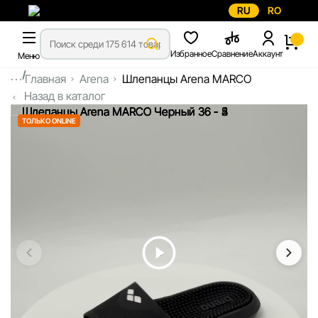
RU
RO
Избранное
Сравнение
Аккаунт
Меню
...
Главная
Arena
Шлепанцы Arena MARCO
Назад в каталог
ТОЛЬКО ONLINE