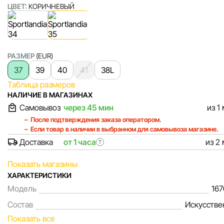
ЦВЕТ:
КОРИЧНЕВЫЙ
РАЗМЕР
(EUR)
37
39
40
41
38L
Таблица размеров
НАЛИЧИЕ В МАГАЗИНАХ
Самовывоз
через 45 мин
из 1
После подтверждения заказа оператором.
Если товар в наличии в выбранном для самовывоза магазине.
Доставка
от 1 часа
из 2
?
Показать магазины
ХАРАКТЕРИСТИКИ
Модель
16
Состав
Искусстве
Показать все