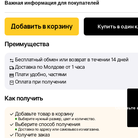
Важная информация для покупателей
Мы, команда сети магазинов Sportlandia, ценим доверие 
покупателей. Каждый день мы работаем над тем, чтобы
Добавить в корзину
Купить в один 
информация о товарах и услугах, представленная на сайте
максимально полной, объективной и актуальной. Наша ц
Преимущества
обеспечить вас достоверной информацией, чтобы вы смог
принять лучшее решение о покупке.
Бесплатный обмен или возврат в течении 14 дней
Доставка по Молдове от 1 часа
Однако, несмотря на постоянный контроль, Sportlandia не
Плати удобно, частями
гарантировать абсолютную точность всех данных, размещ
Оплата при получении
сайте, ввиду возможных технических ошибок или сбоев. 
не отвечаем за содержание и актуальность информации н
сторонних ресурсах, ссылки на которые могут быть разм
Как получить
нашем сайте.
Оставьте 
Добавьте товар в корзину
Sportlandia оставляет за собой право в одностороннем по
Выберите нужный размер, цвет и количество.
Выберите способ получения
без предварительного уведомления вносить изменения в 
Доставка по адресу или самовывоз из магазина.
характеристики и потребительские свойства товаров.
Получите заказ