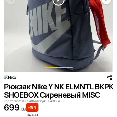
Рюкзак Nike Y NK ELMNTL BKPK
SHOEBOX Сиреневый MISC
Код товара:
1169948
Артикул:
HJ4186-499
699
-18%
LEI
849
LEI