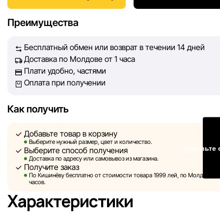
информация о товарах и услугах, представленная на сайте
максимально полной, объективной и актуальной. Наша ц
Преимущества
обеспечить вас достоверной информацией, чтобы вы смог
принять лучшее решение о покупке.
Бесплатный обмен или возврат в течении 14 дней
Доставка по Молдове от 1 часа
Однако, несмотря на постоянный контроль, Sportlandia не
Плати удобно, частями
гарантировать абсолютную точность всех данных, размещ
Оплата при получении
сайте, ввиду возможных технических ошибок или сбоев. 
не отвечаем за содержание и актуальность информации н
сторонних ресурсах, ссылки на которые могут быть разм
Как получить
нашем сайте.
Добавьте товар в корзину
Sportlandia оставляет за собой право в одностороннем по
Выберите нужный размер, цвет и количество.
Оставьте 
Выберите способ получения
без предварительного уведомления вносить изменения в 
Доставка по адресу или самовывоз из магазина.
характеристики и потребительские свойства товаров.
Получите заказ
По Кишинёву бесплатно от стоимости товара 1999 лей, по Молдове — з
Изображения, представленные на сайте, являются
часов.
смоделированными и служат исключительно для иллюстр
Характеристики
Общая информация о товарах предоставляется в ознаком
целях.