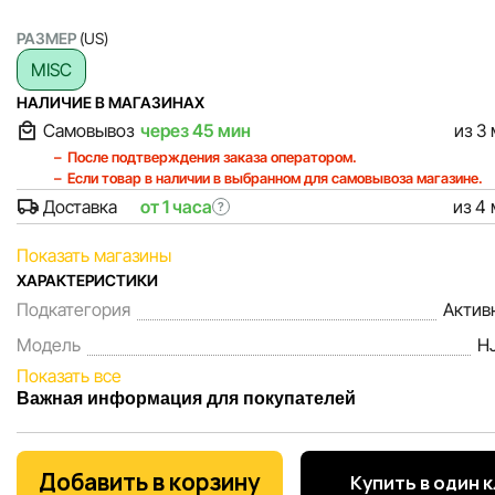
РАЗМЕР
(US)
MISC
НАЛИЧИЕ В МАГАЗИНАХ
Самовывоз
через 45 мин
из 3
После подтверждения заказа оператором.
Если товар в наличии в выбранном для самовывоза магазине.
Доставка
от 1 часа
из 4
?
Показать магазины
ХАРАКТЕРИСТИКИ
Подкатегория
Актив
Модель
H
Показать все
Важная информация для покупателей
Мы, команда сети магазинов Sportlandia, ценим доверие 
покупателей. Каждый день мы работаем над тем, чтобы
Добавить в корзину
Купить в один 