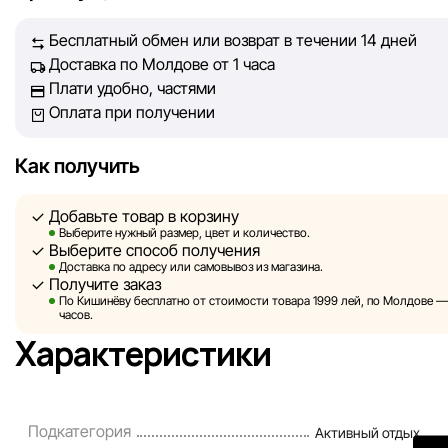
принять лучшее решение о покупке.
Бесплатный обмен или возврат в течении 14 дней
Доставка по Молдове от 1 часа
Однако, несмотря на постоянный контроль, Sportlandia не
Плати удобно, частями
гарантировать абсолютную точность всех данных, размещ
Оплата при получении
сайте, ввиду возможных технических ошибок или сбоев. 
не отвечаем за содержание и актуальность информации н
сторонних ресурсах, ссылки на которые могут быть разм
Как получить
нашем сайте.
Добавьте товар в корзину
Sportlandia оставляет за собой право в одностороннем по
Выберите нужный размер, цвет и количество.
Выберите способ получения
без предварительного уведомления вносить изменения в 
Доставка по адресу или самовывоз из магазина.
характеристики и потребительские свойства товаров.
Получите заказ
По Кишинёву бесплатно от стоимости товара 1999 лей, по Молдове — з
Изображения, представленные на сайте, являются
часов.
смоделированными и служат исключительно для иллюстр
Характеристики
Общая информация о товарах предоставляется в ознаком
целях.
Цены на товары, а также условия предоставления скидок,
Подкатегория
Активный отдых