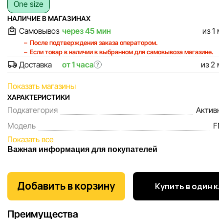
One size
НАЛИЧИЕ В МАГАЗИНАХ
Самовывоз
через 45 мин
из 1
После подтверждения заказа оператором.
Если товар в наличии в выбранном для самовывоза магазине.
Доставка
от 1 часа
из 2
?
Показать магазины
ХАРАКТЕРИСТИКИ
Подкатегория
Актив
Модель
F
Показать все
Важная информация для покупателей
Мы, команда сети магазинов Sportlandia, ценим доверие 
покупателей. Каждый день мы работаем над тем, чтобы
Добавить в корзину
Купить в один 
информация о товарах и услугах, представленная на сайте
максимально полной, объективной и актуальной. Наша ц
Преимущества
обеспечить вас достоверной информацией, чтобы вы смог