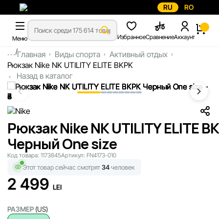
RU
RO
Избранное
Сравнение
Аккаунт
Меню
...
Главная
Виды спорта
Активный отдых
Рюкзак Nike NK UTILITY ELITE BKPK
Назад в каталог
Рюкзак Nike NK UTILITY ELITE B
Черный One size
Код товара:
1173845
Артикул:
FN4173-010
Этот товар сейчас смотрят
34
человек
2 499
LEI
РАЗМЕР
(US)