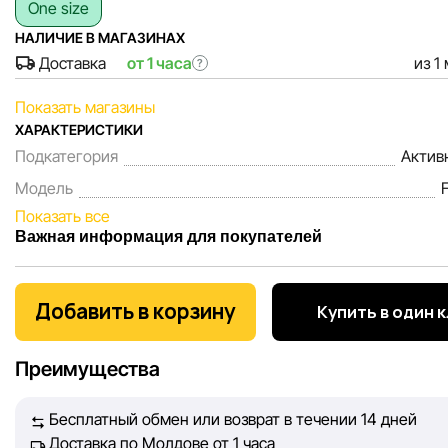
One size
НАЛИЧИЕ В МАГАЗИНАХ
Доставка
от 1 часа
из 1
?
Показать магазины
ХАРАКТЕРИСТИКИ
Подкатегория
Актив
Модель
Показать все
Важная информация для покупателей
Мы, команда сети магазинов Sportlandia, ценим доверие 
покупателей. Каждый день мы работаем над тем, чтобы
Добавить в корзину
Купить в один 
информация о товарах и услугах, представленная на сайте
максимально полной, объективной и актуальной. Наша ц
Преимущества
обеспечить вас достоверной информацией, чтобы вы смог
принять лучшее решение о покупке.
Бесплатный обмен или возврат в течении 14 дней
Доставка по Молдове от 1 часа
Однако, несмотря на постоянный контроль, Sportlandia не