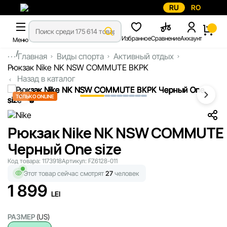
RU
RO
Избранное
Сравнение
Аккаунт
Меню
...
Главная
Виды спорта
Активный отдых
Рюкзак Nike NK NSW COMMUTE BKPK
Назад в каталог
ТОЛЬКО ONLINE
Рюкзак Nike NK NSW COMMUTE
Черный One size
Код товара:
1173918
Артикул:
FZ6128-011
Этот товар сейчас смотрят
27
человек
1 899
LEI
РАЗМЕР
(US)