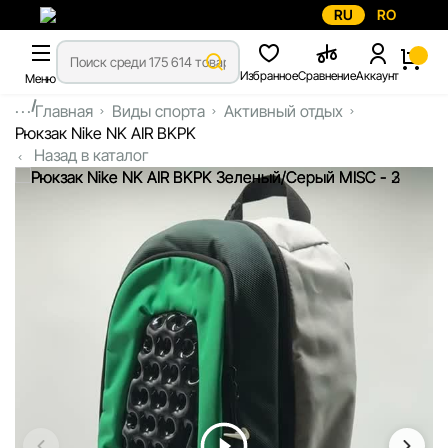
RU
RO
Избранное
Сравнение
Аккаунт
Меню
...
Главная
Виды спорта
Активный отдых
Рюкзак Nike NK AIR BKPK
Назад в каталог