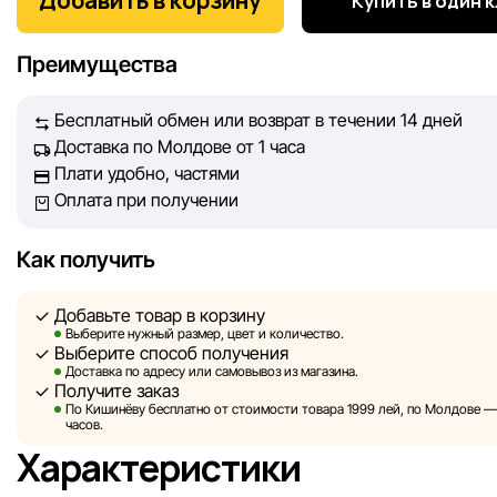
Добавить в корзину
Купить в один 
информация о товарах и услугах, представленная на сайте
максимально полной, объективной и актуальной. Наша ц
Преимущества
обеспечить вас достоверной информацией, чтобы вы смог
принять лучшее решение о покупке.
Бесплатный обмен или возврат в течении 14 дней
Доставка по Молдове от 1 часа
Однако, несмотря на постоянный контроль, Sportlandia не
Плати удобно, частями
гарантировать абсолютную точность всех данных, размещ
Оплата при получении
сайте, ввиду возможных технических ошибок или сбоев. 
не отвечаем за содержание и актуальность информации н
сторонних ресурсах, ссылки на которые могут быть разм
Как получить
нашем сайте.
Добавьте товар в корзину
Sportlandia оставляет за собой право в одностороннем по
Выберите нужный размер, цвет и количество.
Выберите способ получения
без предварительного уведомления вносить изменения в 
Доставка по адресу или самовывоз из магазина.
характеристики и потребительские свойства товаров.
Получите заказ
По Кишинёву бесплатно от стоимости товара 1999 лей, по Молдове — з
Изображения, представленные на сайте, являются
часов.
смоделированными и служат исключительно для иллюстр
Характеристики
Общая информация о товарах предоставляется в ознаком
целях.