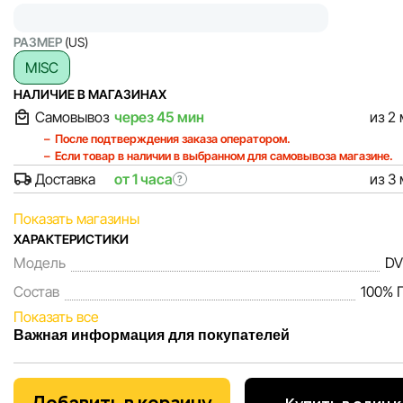
РАЗМЕР
(US)
MISC
НАЛИЧИЕ В МАГАЗИНАХ
Самовывоз
через 45 мин
из 2
После подтверждения заказа оператором.
Если товар в наличии в выбранном для самовывоза магазине.
Доставка
от 1 часа
из 3
?
Показать магазины
ХАРАКТЕРИСТИКИ
Модель
DV
Состав
100% 
Показать все
Важная информация для покупателей
Мы, команда сети магазинов Sportlandia, ценим доверие 
покупателей. Каждый день мы работаем над тем, чтобы