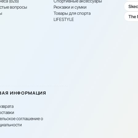
неса (B2B)
Спортивные аксессуары
Skec
астые вопросы
Рюкзаки и сумки
ы
Товары для спорта
The 
LIFESTYLE
ВАЯ ИНФОРМАЦИЯ
озврата
оставки
ельское соглашение о
циальности