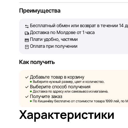
Мы, команда сети магазинов Sportlandia, ценим до
Преимущества
Каждый день мы работаем над тем, чтобы информац
представленная на сайте, была максимально полно
Бесплатный обмен или возврат в течении 14 
Наша цель — обеспечить вас достоверной информа
Доставка по Молдове от 1 часа
принять лучшее решение о покупке.
Плати удобно, частями
Оплата при получении
Однако, несмотря на постоянный контроль, Sportla
абсолютную точность всех данных, размещённых н
технических ошибок или сбоев. Мы также не отве
Как получить
актуальность информации на сторонних ресурсах, 
быть размещены на нашем сайте.
Добавьте товар в корзину
Выберите нужный размер, цвет и количество.
Выберите способ получения
Sportlandia оставляет за собой право в односторон
Доставка по адресу или самовывоз из магазина.
предварительного уведомления вносить изменения
Получите заказ
и потребительские свойства товаров. Изображения
По Кишинёву бесплатно от стоимости товара 1999 лей, по М
являются смоделированными и служат исключител
Характеристики
информация о товарах предоставляется в ознакоми