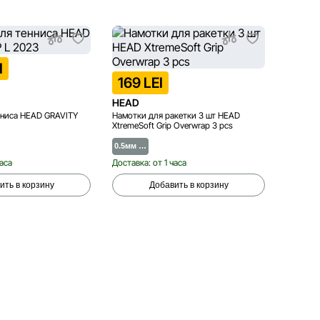
NEW D
I
5 49
169 LEI
HEAD
HEAD
нниса HEAD GRAVITY
Намотки для ракетки 3 шт HEAD
Ракетка
XtremeSoft Grip Overwrap 3 pcs
Extreme
0.5мм …
Echili…
часа
Доставка: от 1 часа
Доставка
ить в корзину
Добавить в корзину