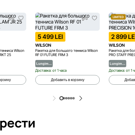
LIMITED
5 499 LEI
2 899 LE
WILSON
WILSON
тенниса Wilson
Ракетка для большого тенниса Wilson
Ракетка для бо
RKT 25
RF 01 FUTURE FRM 3
PRO STAFF PREC
Lungim…
Lungim…
Доставка: от 1 часа
Доставка: от 1 
орзину
Добавить в корзину
Добав
брести