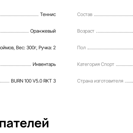
кидок, подарков, рассрочки и
tlandia в одностороннем
Теннис
Состав
нформацию на сайте, чтобы
Оранжевый
Возраст
ошибки в кратчайшие
юймов, Вес: 300г, Ручка: 2
Пол
Инвентарь
Категория Спорт
BURN 100 V5.0 RKT 3
Страна изготовителя
упателей