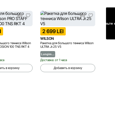
Оставьте 
I
2 699 LEI
2 89
WILSON
WILSO
льшого тенниса Wilson
Ракетка для большого тенниса Wilson
Ракетка
ISION 100 TNS RKT 4
ULTRA Jr.25 V5
Roland G
Lungim…
Lungi
часа
Доставка: от 1 часа
Доставка
ить в корзину
Добавить в корзину