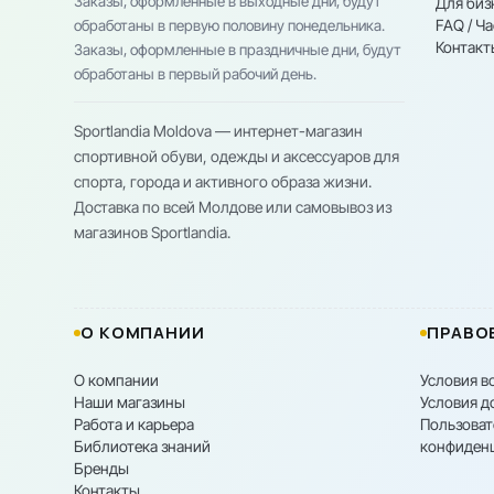
Заказы, оформленные в выходные дни, будут
Для биз
FAQ / Ч
обработаны в первую половину понедельника.
Контакт
Заказы, оформленные в праздничные дни, будут
обработаны в первый рабочий день.
Sportlandia Moldova — интернет-магазин
спортивной обуви, одежды и аксессуаров для
спорта, города и активного образа жизни.
Доставка по всей Молдове или самовывоз из
магазинов Sportlandia.
О КОМПАНИИ
ПРАВО
О компании
Условия в
Наши магазины
Условия д
Работа и карьера
Пользоват
Библиотека знаний
конфиден
Бренды
Контакты