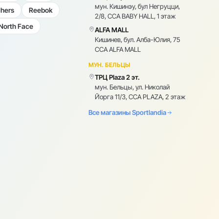
мун. Кишинэу, бул Негруцци,
hers
Reebok
2/8, CCA BABY HALL, 1 этаж
North Face
ALFA MALL
Кишинев, бул. Алба-Юлия, 75
CCA ALFA MALL
МУН. БЕЛЬЦЫ
ТРЦ Plaza 2 эт.
мун. Бельцы, ул. Николай
Йорга 11/3, CCA PLAZA, 2 этаж
Все магазины Sportlandia