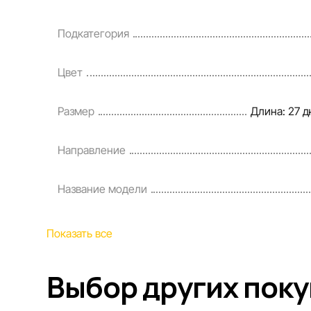
Цены на товары, а также условия предоставления с
кредитования могут быть изменены компанией Spor
Подкатегория
порядке и без предварительного уведомления.
Наша команда регулярно проверяет и обновляет и
Цвет
своевременно выявлять и исправлять возможные 
разумные сроки.
Размер
Длина: 27 д
Направление
Название модели
Показать все
Выбор других пок