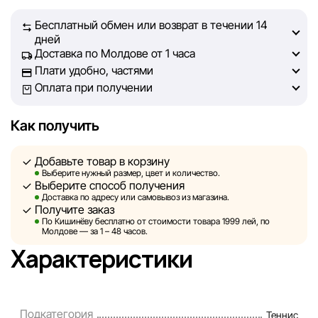
чтобы информация о товарах и услугах, представленная
Бесплатный обмен или возврат в течении 14
на сайте, была максимально полной, объективной и
дней
актуальной. Наша цель — обеспечить вас достоверной
Доставка по Молдове от 1 часа
информацией, чтобы вы смогли принять лучшее
Плати удобно, частями
решение о покупке.
Оплата при получении
Однако, несмотря на постоянный контроль, Sportlandia
Как получить
не может гарантировать абсолютную точность всех
данных, размещённых на сайте, ввиду возможных
Добавьте товар в корзину
технических ошибок или сбоев. Мы также не отвечаем
Выберите нужный размер, цвет и количество.
за содержание и актуальность информации на
Выберите способ получения
сторонних ресурсах, ссылки на которые могут быть
Доставка по адресу или самовывоз из магазина.
Получите заказ
размещены на нашем сайте.
По Кишинёву бесплатно от стоимости товара 1999 лей, по
Молдове — за 1 – 48 часов.
Sportlandia оставляет за собой право в одностороннем
Характеристики
порядке и без предварительного уведомления вносить
изменения в описания, характеристики и
потребительские свойства товаров. Изображения,
Подкатегория
Теннис