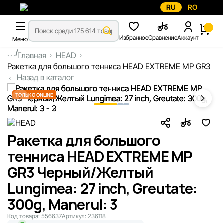
RU
RO
Избранное
Сравнение
Аккаунт
Меню
...
Главная
HEAD
Ракетка для большого тенниса HEAD EXTREME MP GR3
Назад в каталог
ТОЛЬКО ONLINE
Ракетка для большого
тенниса HEAD EXTREME MP
GR3 Черный/Желтый
Lungimea: 27 inch, Greutate:
300g, Manerul: 3
Код товара:
556637
Артикул:
236118