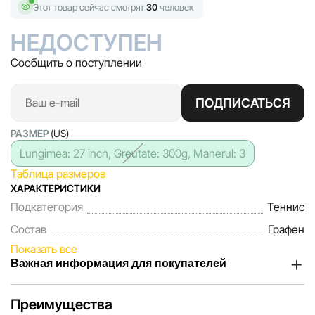
Этот товар сейчас смотрят
30
человек
НЕДОСТУПЕН
Сообщить о поступлении
ПОДПИСАТЬСЯ
РАЗМЕР
(US)
Lungimea: 27 inch, Greutate: 300g, Manerul: 3
Таблица размеров
ХАРАКТЕРИСТИКИ
Подкатегория
Теннис
Состав
Графен
Показать все
Важная информация для покупателей
Мы, команда сети магазинов Sportlandia, ценим доверие
Преимущества
наших покупателей. Каждый день мы работаем над тем,