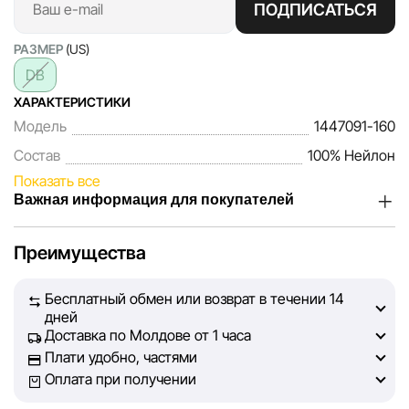
ПОДПИСАТЬСЯ
РАЗМЕР
(US)
DB
ХАРАКТЕРИСТИКИ
Модель
1447091-160
Состав
100% Нейлон
Показать все
Важная информация для покупателей
Мы, команда сети магазинов Sportlandia, ценим доверие
Преимущества
наших покупателей. Каждый день мы работаем над тем,
чтобы информация о товарах и услугах, представленная
Бесплатный обмен или возврат в течении 14
на сайте, была максимально полной, объективной и
дней
актуальной. Наша цель — обеспечить вас достоверной
Доставка по Молдове от 1 часа
информацией, чтобы вы смогли принять лучшее
Плати удобно, частями
решение о покупке.
Оплата при получении