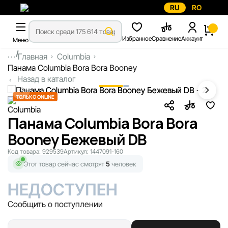
RU
RO
Избранное
Сравнение
Аккаунт
Меню
...
Главная
Columbia
Панама Columbia Bora Bora Booney
Назад в каталог
ТОЛЬКО ONLINE
Панама Columbia Bora Bora
Booney Бежевый DB
Код товара:
929539
Артикул:
1447091-160
Этот товар сейчас смотрят
5
человек
НЕДОСТУПЕН
Сообщить о поступлении