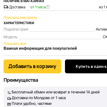
НАЛИЧИЕ В МАГАЗИНАХ
Доставка
от 1 часа
из 1
?
Показать магазины
ХАРАКТЕРИСТИКИ
Подкатегория
Актив
Модель
CK
Показать все
Важная информация для покупателей
Мы, команда сети магазинов Sportlandia, ценим доверие 
покупателей. Каждый день мы работаем над тем, чтобы
Добавить в корзину
Купить в один 
информация о товарах и услугах, представленная на сайте
максимально полной, объективной и актуальной. Наша ц
Преимущества
обеспечить вас достоверной информацией, чтобы вы смог
принять лучшее решение о покупке.
Бесплатный обмен или возврат в течении 14 дней
Доставка по Молдове от 1 часа
Однако, несмотря на постоянный контроль, Sportlandia не
Плати удобно, частями
гарантировать абсолютную точность всех данных, размещ