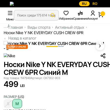
RU
RO
Избранное
Сравнение
Аккаунт
Меню
...
Главная
Виды спорта
Активный отдых
Носки Nike Y NK EVERYDAY CUSH CREW 6PR
Назад в каталог
ТОЛЬКО ONLINE
Носки Nike Y NK EVERYDAY CUS
CREW 6PR Синий M
Код товара:
1147949
Артикул:
CK7302-903
499
LEI
РАЗМЕР
(US)
S
M