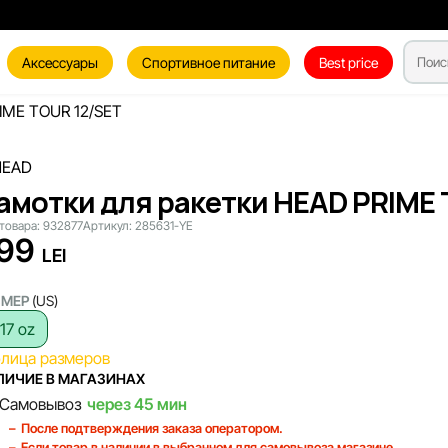
Аксессуары
Спортивное питание
Best price
IME TOUR 12/SET
амотки для ракетки HEAD PRIME 
товара:
932877
Артикул:
285631-YE
99
LEI
ЗМЕР
(US)
.17 oz
блица размеров
ЛИЧИЕ В МАГАЗИНАХ
Самовывоз
через 45 мин
После подтверждения заказа оператором.
Если товар в наличии в выбранном для самовывоза магазине.