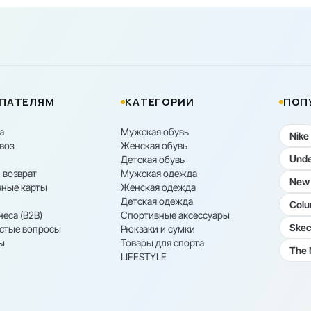
ПАТЕЛЯМ
КАТЕГОРИИ
ПОП
а
Мужская обувь
Nike
воз
Женская обувь
Unde
Детская обувь
 возврат
Мужская одежда
New 
ные карты
Женская одежда
Детская одежда
Colu
неса (B2B)
Спортивные аксессуары
Skec
астые вопросы
Рюкзаки и сумки
ы
Товары для спорта
The 
LIFESTYLE