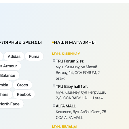
УЛЯРНЫЕ БРЕНДЫ
НАШИ МАГАЗИНЫ
МУН. КИШИНЭУ
Adidas
Puma
ТРЦ Forum 2 эт.
r Armour
мун. Кишинэу, ул Михай
Витязу, 14, CCA FORUM, 2
Balance
этаж
mbia
Crocs
ТРЦ Baby hall 1 эт.
мун. Кишинэу, бул Негруцци,
hers
Reebok
2/8, CCA BABY HALL, 1 этаж
North Face
ALFA MALL
Кишинев, бул. Алба-Юлия, 75
CCA ALFA MALL
МУН. БЕЛЬЦЫ