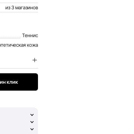
из 3 магазинов
Теннис
нтетическая кожа
 покупателей.
 и услугах,
ин клик
ой и актуальной.
 вы смогли
т гарантировать
ду возможных
ржание и