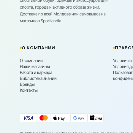
спортивной обуви, одежды и аксессуаров для
спорта, города и активного образа жизни.
Доставка по всей Молдове или самовывоз из
магазинов Sportlandia.
О КОМПАНИИ
ПРАВО
О компании
Условия в
Наши магазины
Условия д
Работа и карьера
Пользоват
Библиотека знаний
конфиден
Бренды
Контакты
VISA
Pay
mia
Pay