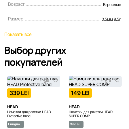
Возраст
Взрослые
Размер
0.5мм 8.5г
Показать все
Выбор других
покупателей
339 LEI
149 LEI
HEAD
HEAD
Намотки для ракетки HEAD
Намотки для ракетки HEAD
Protective band
SUPER COMP
Lungim…
One si…