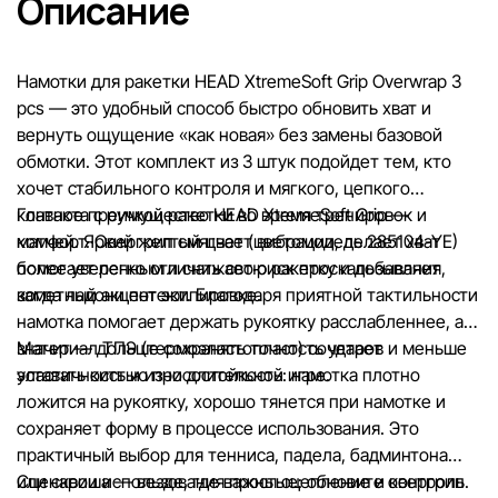
Описание
Общая информация о товарах предоставляется в ознаком
целях.
Намотки для ракетки HEAD XtremeSoft Grip Overwrap 3
Цены на товары, а также условия предоставления скидок,
pcs — это удобный способ быстро обновить хват и
подарков, рассрочки и кредитования могут быть изменен
вернуть ощущение «как новая» без замены базовой
компанией Sportlandia в одностороннем порядке и без
обмотки. Этот комплект из 3 штук подойдет тем, кто
предварительного уведомления.
хочет стабильного контроля и мягкого, цепкого
контакта с ручкой ракетки во время тренировок и
Главное преимущество HEAD XtremeSoft Grip —
Наша команда регулярно проверяет и обновляет информа
матчей. Яркий желтый цвет (цветомодель 285104-YE)
комфорт. Овергрип смягчает вибрации, делает хват
сайте, чтобы своевременно выявлять и исправлять возмо
помогает легко отличать свою ракетку и добавляет
более уверенным и снижает риск проскальзывания,
ошибки в кратчайшие разумные сроки.
заметный акцент экипировке.
когда ладони потеют. Благодаря приятной тактильности
намотка помогает держать рукоятку расслабленнее, а
значит — дольше сохранять точность ударов и меньше
Материал ТПЭ (термоэластопласт) сочетает
уставать кистью при длительной игре.
эластичность и износостойкость: намотка плотно
ложится на рукоятку, хорошо тянется при намотке и
сохраняет форму в процессе использования. Это
практичный выбор для тенниса, падела, бадминтона
или сквоша — везде, где важны сцепление и контроль.
Сценарии использования простые: обновите овергрип