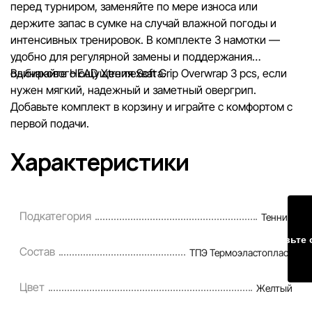
перед турниром, заменяйте по мере износа или
держите запас в сумке на случай влажной погоды и
интенсивных тренировок. В комплекте 3 намотки —
удобно для регулярной замены и поддержания
одинакового ощущения хвата.
Выбирайте HEAD XtremeSoft Grip Overwrap 3 pcs, если
нужен мягкий, надежный и заметный овергрип.
Добавьте комплект в корзину и играйте с комфортом с
первой подачи.
Характеристики
Подкатегория
Теннис
Оставьте 
Состав
ТПЭ Термоэластопласт
Цвет
Желтый