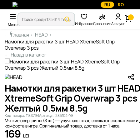
RU
RO
Избранное
Сравнение
Аккаунт
Меню
...
Главная
HEAD
Намотки для ракетки 3 шт HEAD XtremeSoft Grip
Overwrap 3 pcs
Назад в каталог
Намотки для ракетки 3 шт HEA
XtremeSoft Grip Overwrap 3 pcs
Желтый 0.5мм 8.5g
Код товара:
1183794
Артикул:
285104-YE
Мягкие овергрипы (3 шт) — улучшают хват, снижают скольжение и
комфорта в игре. Оригинальный товар, доставка от 1 часа.
169
LEI