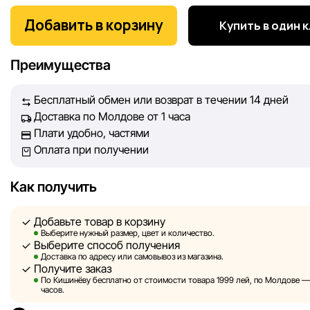
Мы, команда сети магазинов Sportlandia, ценим доверие 
покупателей. Каждый день мы работаем над тем, чтобы
Добавить в корзину
Купить в один 
информация о товарах и услугах, представленная на сайте
максимально полной, объективной и актуальной. Наша ц
Преимущества
обеспечить вас достоверной информацией, чтобы вы смог
принять лучшее решение о покупке.
Бесплатный обмен или возврат в течении 14 дней
Доставка по Молдове от 1 часа
Однако, несмотря на постоянный контроль, Sportlandia не
Плати удобно, частями
гарантировать абсолютную точность всех данных, размещ
Оплата при получении
сайте, ввиду возможных технических ошибок или сбоев. 
не отвечаем за содержание и актуальность информации н
сторонних ресурсах, ссылки на которые могут быть разм
Как получить
нашем сайте.
Добавьте товар в корзину
Sportlandia оставляет за собой право в одностороннем по
Выберите нужный размер, цвет и количество.
Выберите способ получения
без предварительного уведомления вносить изменения в 
Доставка по адресу или самовывоз из магазина.
характеристики и потребительские свойства товаров.
Получите заказ
По Кишинёву бесплатно от стоимости товара 1999 лей, по Молдове — з
Изображения, представленные на сайте, являются
часов.
смоделированными и служат исключительно для иллюстр