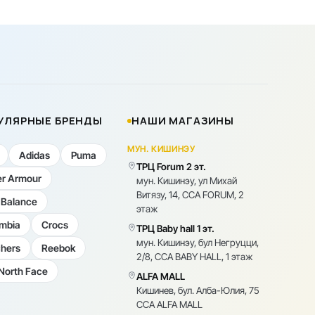
УЛЯРНЫЕ БРЕНДЫ
НАШИ МАГАЗИНЫ
МУН. КИШИНЭУ
Adidas
Puma
ТРЦ Forum 2 эт.
r Armour
мун. Кишинэу, ул Михай
Витязу, 14, CCA FORUM, 2
Balance
этаж
mbia
Crocs
ТРЦ Baby hall 1 эт.
мун. Кишинэу, бул Негруцци,
hers
Reebok
2/8, CCA BABY HALL, 1 этаж
North Face
ALFA MALL
Кишинев, бул. Алба-Юлия, 75
CCA ALFA MALL