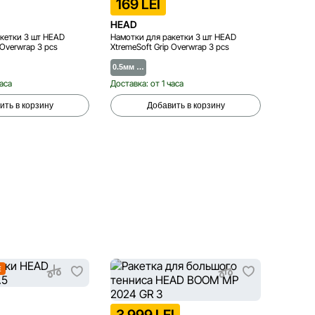
169 LEI
189 
HEAD
HEAD
кетки 3 шт HEAD
Намотки для ракетки 3 шт HEAD
Намотки
 Overwrap 3 pcs
XtremeSoft Grip Overwrap 3 pcs
Tour 3 p
0.5мм …
0.6-0.…
часа
Доставка: от 1 часа
Доставка
ить в корзину
Добавить в корзину
E