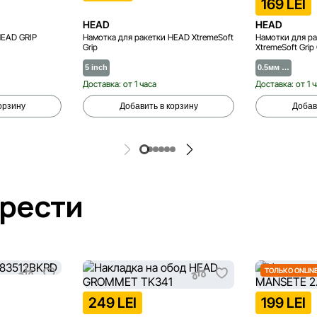
169 LEI
HEAD
HEAD
HEAD GRIP
Намотка для ракетки HEAD XtremeSoft
Намотки для ра
Grip
XtremeSoft Grip
5 inch
0.5мм …
Доставка: от 1 часа
Доставка: от 1 
орзину
Добавить в корзину
Добав
брести
ТОЛЬКО ONLIN
249 LEI
199 LEI