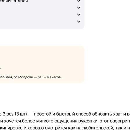
чении 14 дней
, Sportlandia не может гарантировать
ещённых на сайте, ввиду возможных
 не отвечаем за содержание и
есурсах, ссылки на которые могут
дностороннем порядке и без
изменения в описания, характеристики
ображения, представленные на сайте,
сключительно для иллюстрации. Общая
.
 ознакомительных целях.
99 лей, по Молдове — за 1 – 48 часов.
авления скидок, подарков, рассрочки и
нией Sportlandia в одностороннем
ления.
новляет информацию на сайте, чтобы
p 3 pcs (3 шт) — простой и быстрый способ обновить хват и 
зможные ошибки в кратчайшие
или хочется более мягкого ощущения рукоятки, этот овергри
кипировке и хорошо смотрится как на любительской, так и 