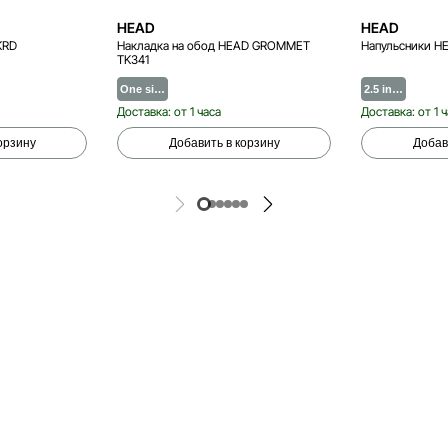
HEAD
HEAD
KRD
Накладка на обод HEAD GROMMET
Напульсники H
TK341
One si…
2.5 in…
Доставка: от 1 часа
Доставка: от 1 
орзину
Добавить в корзину
Добав