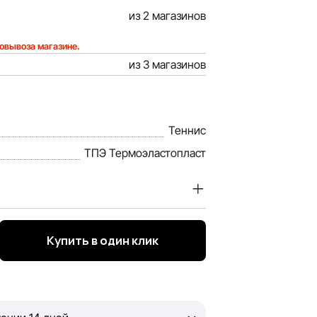
из 2 магазинов
мовывоза магазине.
из 3 магазинов
Теннис
ТПЭ Термоэластопласт
 ценим доверие наших покупателей.
 информация о товарах и услугах,
Купить в один клик
ьно полной, объективной и актуальной.
й информацией, чтобы вы смогли