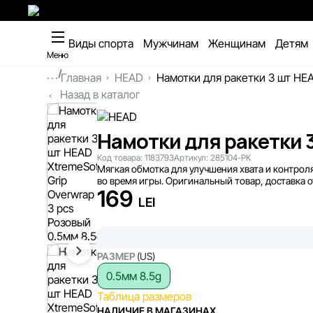
Виды спорта
Мужчинам
Женщинам
Детям
Меню
...
Главная
HEAD
Намотки для ракетки 3 шт HEA
Назад в каталог
Намотки для ракетки 3
Код товара:
1183793
Артикул:
285104-PK
Мягкая обмотка для улучшения хвата и контрол
во время игры. Оригинальный товар, доставка от
169
LEI
РАЗМЕР
(US)
0.5мм 8.5g
Таблица размеров
НАЛИЧИЕ В МАГАЗИНАХ