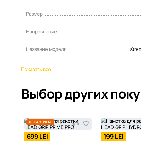
Размер
Направление
Название модели
Xtre
Показать все
Выбор других пок
ТОЛЬКО ONLINE
699 LEI
199 LEI