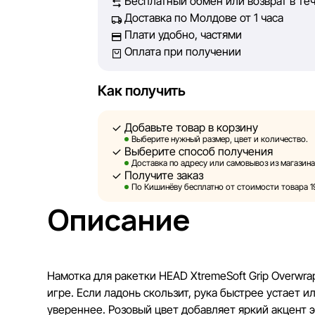
Бесплатный обмен или возврат в те
Однако, несмотря на постоянный контроль
Доставка по Молдове от 1 часа
абсолютную точность всех данных, разм
Плати удобно, частями
технических ошибок или сбоев. Мы также
Оплата при получении
актуальность информации на сторонних р
быть размещены на нашем сайте.
Как получить
Sportlandia оставляет за собой право в о
предварительного уведомления вносить 
Добавьте товар в корзину
и потребительские свойства товаров. Из
Выберите нужный размер, цвет и количество.
Выберите способ получения
являются смоделированными и служат и
Доставка по адресу или самовывоз из магазина
информация о товарах предоставляется в
Получите заказ
По Кишинёву бесплатно от стоимости товара 19
Цены на товары, а также условия предост
Описание
кредитования могут быть изменены компа
порядке и без предварительного уведом
Наша команда регулярно проверяет и об
Намотка для ракетки HEAD XtremeSoft Grip Overwra
своевременно выявлять и исправлять во
игре. Если ладонь скользит, рука быстрее устает 
разумные сроки.
увереннее. Розовый цвет добавляет яркий акцент э