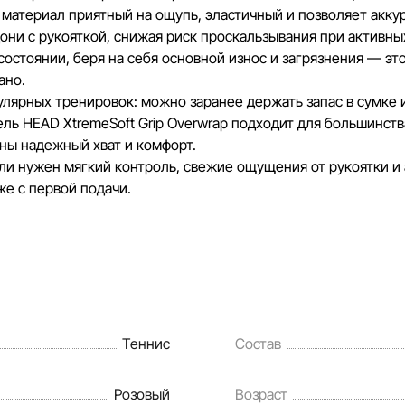
материал приятный на ощупь, эластичный и позволяет аккур
дони с рукояткой, снижая риск проскальзывания при активн
остоянии, беря на себя основной износ и загрязнения — это
ано.
улярных тренировок: можно заранее держать запас в сумке 
ль HEAD XtremeSoft Grip Overwrap подходит для большинств
жны надежный хват и комфорт.
сли нужен мягкий контроль, свежие ощущения от рукоятки и
же с первой подачи.
Теннис
Состав
Розовый
Возраст