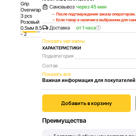
Самовывоз
через 45 мин
После подтверждения заказа оператором.
Если товар в наличии в выбранном для са
Доставка
от 1 часа
?
Показать магазины
ХАРАКТЕРИСТИКИ
Подкатегория
Состав
Показать все
Важная информация для покупателей
Мы, команда сети магазинов Sportlandia,
Каждый день мы работаем над тем, чтобы
Добавить в корзину
представленная на сайте, была максимал
Наша цель — обеспечить вас достоверно
Преимущества
принять лучшее решение о покупке.