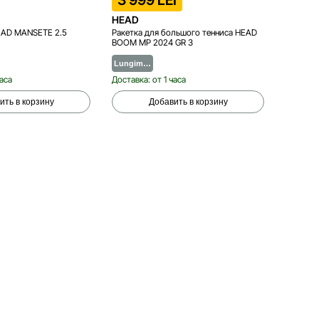
3 999 LEI
3 99
HEAD
HEAD
EAD MANSETE 2.5
Ракетка для большого тенниса HEAD
Ракетка
BOOM MP 2024 GR 3
EXTREME
Lungim…
Lungi
часа
Доставка: от 1 часа
Доставка
ить в корзину
Добавить в корзину