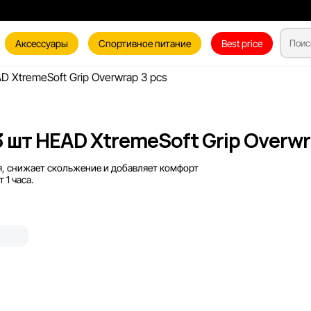
Аксессуары
Спортивное питание
Best price
D XtremeSoft Grip Overwrap 3 pcs
 шт HEAD XtremeSoft Grip Overwr
я, снижает скольжение и добавляет комфорт
 1 часа.