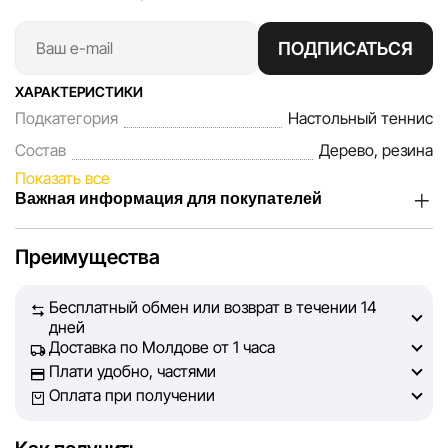
ПОДПИСАТЬСЯ
ХАРАКТЕРИСТИКИ
Подкатегория
Настольный теннис
Состав
Дерево, резина
Показать все
Важная информация для покупателей
Мы, команда сети магазинов Sportlandia, ценим доверие
Преимущества
наших покупателей. Каждый день мы работаем над тем,
чтобы информация о товарах и услугах, представленная
Бесплатный обмен или возврат в течении 14
на сайте, была максимально полной, объективной и
дней
актуальной. Наша цель — обеспечить вас достоверной
Доставка по Молдове от 1 часа
информацией, чтобы вы смогли принять лучшее
Плати удобно, частями
решение о покупке.
Оплата при получении
Однако, несмотря на постоянный контроль, Sportlandia