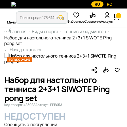
RU
RO
Избранное
Сравнение
Аккаунт
Меню
...
Главная
Виды спорта
Теннис и бадминтон
Набор для настольного тенниса 2+3+1 SIWOTE Ping
pong set
Назад в каталог
ТОЛЬКО ONLINE
Набор для настольного
тенниса 2+3+1 SIWOTE Ping
pong set
Код товара:
435938
Артикул:
PPB053
НЕДОСТУПЕН
Сообщить о поступлении