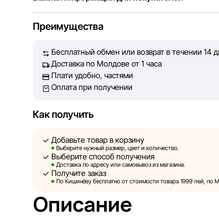
Мы, команда сети магазинов Sportlandia, ценим до
Преимущества
Каждый день мы работаем над тем, чтобы информац
представленная на сайте, была максимально полно
Бесплатный обмен или возврат в течении 14 
Наша цель — обеспечить вас достоверной информа
Доставка по Молдове от 1 часа
принять лучшее решение о покупке.
Плати удобно, частями
Оплата при получении
Однако, несмотря на постоянный контроль, Sportla
абсолютную точность всех данных, размещённых н
технических ошибок или сбоев. Мы также не отве
Как получить
актуальность информации на сторонних ресурсах, 
быть размещены на нашем сайте.
Добавьте товар в корзину
Выберите нужный размер, цвет и количество.
Выберите способ получения
Sportlandia оставляет за собой право в односторон
Доставка по адресу или самовывоз из магазина.
предварительного уведомления вносить изменения
Получите заказ
и потребительские свойства товаров. Изображения
По Кишинёву бесплатно от стоимости товара 1999 лей, по М
являются смоделированными и служат исключител
Описание
информация о товарах предоставляется в ознакоми