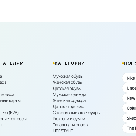
ПАТЕЛЯМ
КАТЕГОРИИ
ПОП
а
Мужская обувь
Nike
воз
Женская обувь
Unde
Детская обувь
 возврат
Мужская одежда
New 
ные карты
Женская одежда
Детская одежда
Colu
неса (B2B)
Спортивные аксессуары
Skec
астые вопросы
Рюкзаки и сумки
ы
Товары для спорта
The 
LIFESTYLE