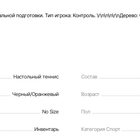
кидок, подарков, рассрочки и
tlandia в одностороннем
рока: Контроль. \r\n\n\n\r\nДерево: Основное (5B)\r\n\nРучка:
нформацию на сайте, чтобы
ошибки в кратчайшие
Настольный теннис
Состав
Черный/Оранжевый
Возраст
No Size
Пол
Инвентарь
Категория Спорт