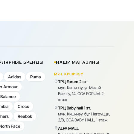
УЛЯРНЫЕ БРЕНДЫ
НАШИ МАГАЗИНЫ
МУН. КИШИНЭУ
Adidas
Puma
ТРЦ Forum 2 эт.
r Armour
мун. Кишинэу, ул Михай
Витязу, 14, CCA FORUM, 2
Balance
этаж
mbia
Crocs
ТРЦ Baby hall 1 эт.
мун. Кишинэу, бул Негруцци,
hers
Reebok
2/8, CCA BABY HALL, 1 этаж
North Face
ALFA MALL