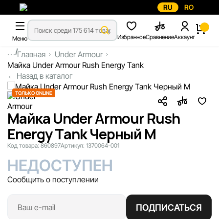
RU
RO
Избранное
Сравнение
Аккаунт
Меню
...
Главная
Under Armour
Майка Under Armour Rush Energy Tank
Назад в каталог
ТОЛЬКО ONLINE
Майка Under Armour Rush
Energy Tank Черный M
Код товара:
860897
Артикул:
1370064-001
НЕДОСТУПЕН
Сообщить о поступлении
ПОДПИСАТЬСЯ