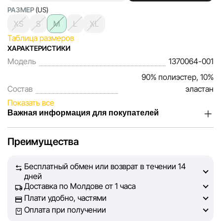
РАЗМЕР
(US)
XS
S
M
L
XL
Таблица размеров
ХАРАКТЕРИСТИКИ
Модель
1370064-001
90% полиэстер, 10%
Состав
эластан
Показать все
Важная информация для покупателей
Мы, команда сети магазинов Sportlandia, ценим доверие
Преимущества
наших покупателей. Каждый день мы работаем над тем,
чтобы информация о товарах и услугах, представленная
Бесплатный обмен или возврат в течении 14
на сайте, была максимально полной, объективной и
дней
актуальной. Наша цель — обеспечить вас достоверной
Доставка по Молдове от 1 часа
информацией, чтобы вы смогли принять лучшее
Плати удобно, частями
решение о покупке.
Оплата при получении