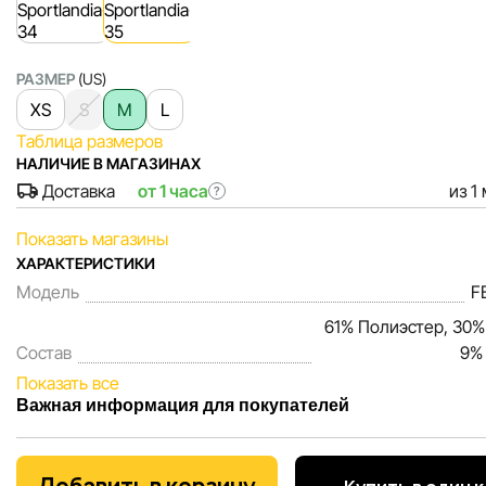
РАЗМЕР
(US)
XS
S
M
L
Таблица размеров
НАЛИЧИЕ В МАГАЗИНАХ
Доставка
от 1 часа
из 1
?
Показать магазины
ХАРАКТЕРИСТИКИ
Модель
F
61% Полиэстер, 30%
Состав
9%
Показать все
Важная информация для покупателей
Мы, команда сети магазинов Sportlandia, ценим доверие 
покупателей. Каждый день мы работаем над тем, чтобы