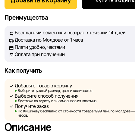
Добавить в корзину
Купить в один 
информация о товарах и услугах, представленная на сайте
максимально полной, объективной и актуальной. Наша ц
Преимущества
обеспечить вас достоверной информацией, чтобы вы смог
принять лучшее решение о покупке.
Бесплатный обмен или возврат в течении 14 дней
Доставка по Молдове от 1 часа
Однако, несмотря на постоянный контроль, Sportlandia не
Плати удобно, частями
гарантировать абсолютную точность всех данных, размещ
Оплата при получении
сайте, ввиду возможных технических ошибок или сбоев. 
не отвечаем за содержание и актуальность информации н
сторонних ресурсах, ссылки на которые могут быть разм
Как получить
нашем сайте.
Добавьте товар в корзину
Sportlandia оставляет за собой право в одностороннем по
Выберите нужный размер, цвет и количество.
Выберите способ получения
без предварительного уведомления вносить изменения в 
Доставка по адресу или самовывоз из магазина.
характеристики и потребительские свойства товаров.
Получите заказ
По Кишинёву бесплатно от стоимости товара 1999 лей, по Молдове — з
Изображения, представленные на сайте, являются
часов.
смоделированными и служат исключительно для иллюстр
Описание
Общая информация о товарах предоставляется в ознаком
целях.