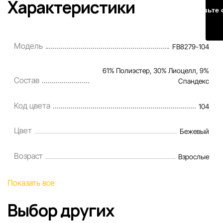
Характеристики
Оставьте 
Модель
FB8279-104
61% Полиэстер, 30% Лиоцелл, 9%
Состав
Спандекс
Код цвета
104
Цвет
Бежевый
Возраст
Взрослые
Показать все
Выбор других