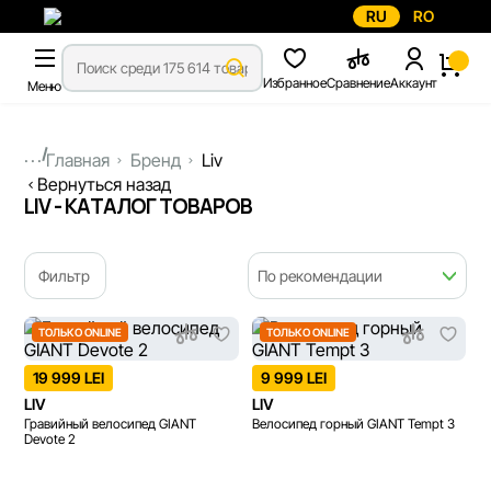
RU
RO
Избранное
Сравнение
Аккаунт
Меню
...
Главная
Бренд
Liv
Вернуться назад
LIV - КАТАЛОГ ТОВАРОВ
Фильтр
По рекомендации
ТОЛЬКО ONLINE
ТОЛЬКО ONLINE
19 999 LEI
9 999 LEI
LIV
LIV
Гравийный велосипед GIANT
Велосипед горный GIANT Tempt 3
Devote 2