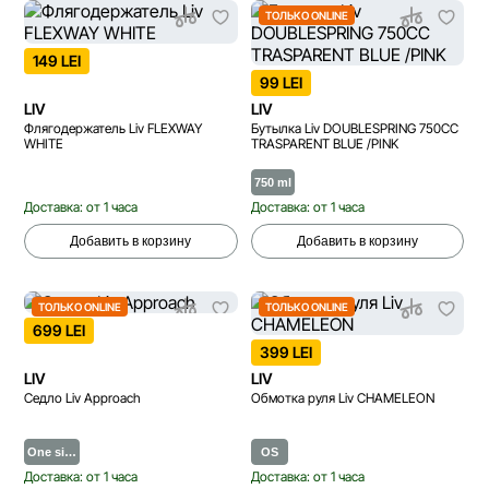
ТОЛЬКО ONLINE
149 LEI
99 LEI
LIV
LIV
Флягодержатель Liv FLEXWAY
Бутылка Liv DOUBLESPRING 750CC
WHITE
TRASPARENT BLUE /PINK
750 ml
Доставка: от 1 часа
Доставка: от 1 часа
Добавить в корзину
Добавить в корзину
ТОЛЬКО ONLINE
ТОЛЬКО ONLINE
699 LEI
399 LEI
LIV
LIV
Седло Liv Approach
Обмотка руля Liv CHAMELEON
One si…
OS
Доставка: от 1 часа
Доставка: от 1 часа