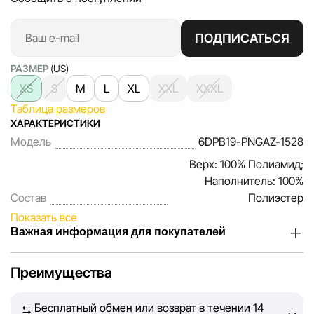
ПОДПИСАТЬСЯ
РАЗМЕР
(US)
XS
S
M
L
XL
XXL
XXXL
Таблица размеров
ХАРАКТЕРИСТИКИ
Модель
6DPB19-PNGAZ-1528
Верх: 100% Полиамид;
Наполнитель: 100%
Состав
Полиэстер
Показать все
Важная информация для покупателей
Мы, команда сети магазинов Sportlandia, ценим доверие
Преимущества
наших покупателей. Каждый день мы работаем над тем,
чтобы информация о товарах и услугах, представленная
Бесплатный обмен или возврат в течении 14
на сайте, была максимально полной, объективной и