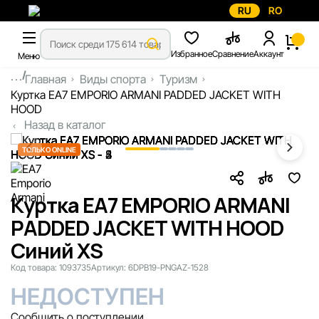
RU
RO
Избранное
Сравнение
Аккаунт
Меню
...
Главная
Виды спорта
Туризм
Куртка EA7 EMPORIO ARMANI PADDED JACKET WITH
HOOD
Назад в каталог
ТОЛЬКО ONLINE
Куртка EA7 EMPORIO ARMANI
PADDED JACKET WITH HOOD
Синий XS
Код товара:
1093735
Артикул:
6DPB19-PNGAZ-1528
НЕДОСТУПЕН
Сообщить о поступлении