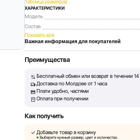
Таблица размеров
ХАРАКТЕРИСТИКИ
Модель
Состав
Показать все
Важная информация для покупателей
Мы, команда сети магазинов Sportlandia, ценим 
Преимущества
Каждый день мы работаем над тем, чтобы информа
представленная на сайте, была максимально полн
Бесплатный обмен или возврат в течении 14
Наша цель — обеспечить вас достоверной инфор
Доставка по Молдове от 1 часа
принять лучшее решение о покупке.
Плати удобно, частями
Оплата при получении
Однако, несмотря на постоянный контроль, Sportl
абсолютную точность всех данных, размещённых 
технических ошибок или сбоев. Мы также не отв
Как получить
актуальность информации на сторонних ресурсах
быть размещены на нашем сайте.
Добавьте товар в корзину
Выберите нужный размер, цвет и количество.