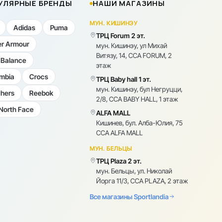
УЛЯРНЫЕ БРЕНДЫ
НАШИ МАГАЗИНЫ
МУН. КИШИНЭУ
Adidas
Puma
ТРЦ Forum 2 эт.
r Armour
мун. Кишинэу, ул Михай
Витязу, 14, CCA FORUM, 2
Balance
этаж
mbia
Crocs
ТРЦ Baby hall 1 эт.
мун. Кишинэу, бул Негруцци,
hers
Reebok
2/8, CCA BABY HALL, 1 этаж
North Face
ALFA MALL
Кишинев, бул. Алба-Юлия, 75
CCA ALFA MALL
МУН. БЕЛЬЦЫ
ТРЦ Plaza 2 эт.
мун. Бельцы, ул. Николай
Йорга 11/3, CCA PLAZA, 2 этаж
Все магазины Sportlandia