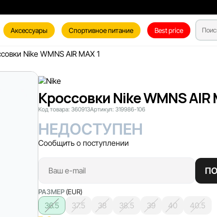
Аксессуары
Спортивное питание
Best price
совки Nike WMNS AIR MAX 1
Кроссовки Nike WMNS AIR 
Код товара:
360913
Артикул:
319986-106
НЕДОСТУПЕН
Сообщить о поступлении
ПО
РАЗМЕР
(EUR)
36.5
37.5
38
38.5
39
40
40.5