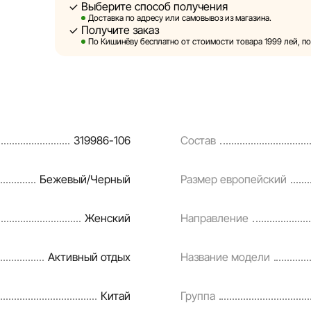
Выберите способ получения
Sportlandia оставляет за собой право в одностор
Доставка по адресу или самовывоз из магазина.
предварительного уведомления вносить изменени
Получите заказ
и потребительские свойства товаров. Изображени
По Кишинёву бесплатно от стоимости товара 1999 лей, по 
являются смоделированными и служат исключите
информация о товарах предоставляется в ознако
Цены на товары, а также условия предоставления
кредитования могут быть изменены компанией Sp
319986-106
Состав
порядке и без предварительного уведомления.
Наша команда регулярно проверяет и обновляет 
Бежевый/Черный
Размер европейский
своевременно выявлять и исправлять возможные
разумные сроки.
Женский
Направление
Активный отдых
Название модели
Китай
Группа