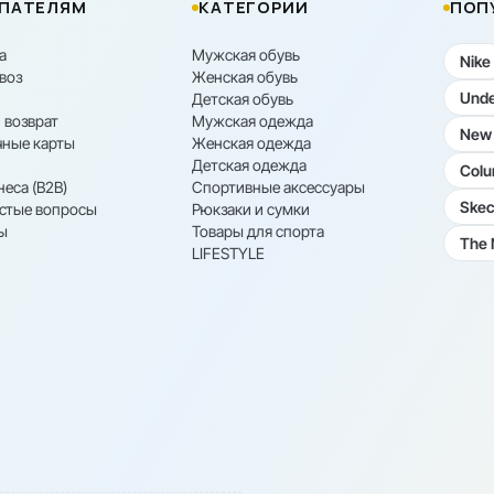
ПАТЕЛЯМ
КАТЕГОРИИ
ПОП
а
Мужская обувь
Nike
воз
Женская обувь
Unde
Детская обувь
 возврат
Мужская одежда
New 
ные карты
Женская одежда
Детская одежда
Colu
неса (B2B)
Спортивные аксессуары
Skec
астые вопросы
Рюкзаки и сумки
ы
Товары для спорта
The 
LIFESTYLE