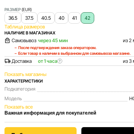
РАЗМЕР
(EUR)
36.5
37.5
40.5
40
41
42
Таблица размеров
НАЛИЧИЕ В МАГАЗИНАХ
Самовывоз
через 45 мин
из 2
После подтверждения заказа оператором.
Если товар в наличии в выбранном для самовывоза магазине.
Доставка
от 1 часа
из 3
?
Показать магазины
ХАРАКТЕРИСТИКИ
Подкатегория
Модель
H
Показать все
Важная информация для покупателей
Мы, команда сети магазинов Sportlandia, ценим доверие 
покупателей. Каждый день мы работаем над тем, чтобы