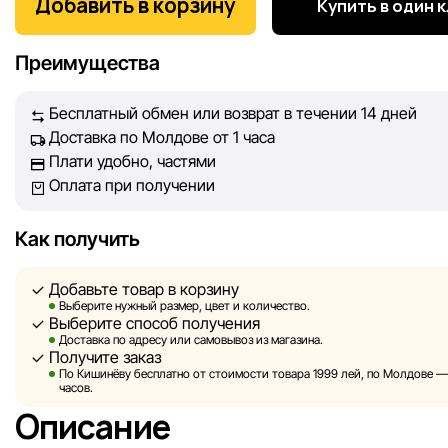
Добавить в корзину
Купить в один 
информация о товарах и услугах, представленная на сайте
максимально полной, объективной и актуальной. Наша ц
Преимущества
обеспечить вас достоверной информацией, чтобы вы смог
принять лучшее решение о покупке.
Бесплатный обмен или возврат в течении 14 дней
Доставка по Молдове от 1 часа
Однако, несмотря на постоянный контроль, Sportlandia не
Плати удобно, частями
гарантировать абсолютную точность всех данных, размещ
Оплата при получении
сайте, ввиду возможных технических ошибок или сбоев. 
не отвечаем за содержание и актуальность информации н
сторонних ресурсах, ссылки на которые могут быть разм
Как получить
нашем сайте.
Добавьте товар в корзину
Sportlandia оставляет за собой право в одностороннем по
Выберите нужный размер, цвет и количество.
Выберите способ получения
без предварительного уведомления вносить изменения в 
Доставка по адресу или самовывоз из магазина.
характеристики и потребительские свойства товаров.
Получите заказ
По Кишинёву бесплатно от стоимости товара 1999 лей, по Молдове — з
Изображения, представленные на сайте, являются
часов.
смоделированными и служат исключительно для иллюстр
Описание
Общая информация о товарах предоставляется в ознаком