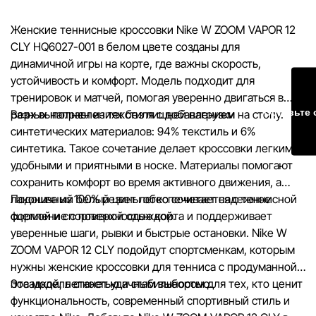
целях.
Женские теннисные кроссовки Nike W ZOOM VAPOR 12
Цены на товары, а также условия предоставления скидок,
CLY HQ6027-001 в белом цвете созданы для
подарков, рассрочки и кредитования могут быть изменен
динамичной игры на корте, где важны скорость,
компанией Sportlandia в одностороннем порядке и без
устойчивость и комфорт. Модель подходит для
предварительного уведомления.
тренировок и матчей, помогая уверенно двигаться в
Оставьте 
разных направлениях без лишней нагрузки на стопу.
Верх выполнен из текстиля с добавлением
Наша команда регулярно проверяет и обновляет информа
синтетических материалов: 94% текстиль и 6%
сайте, чтобы своевременно выявлять и исправлять возмо
синтетика. Такое сочетание делает кроссовки легкими,
ошибки в кратчайшие разумные сроки.
удобными и приятными в носке. Материалы помогают
сохранить комфорт во время активного движения, а
лаконичный белый цвет легко сочетается с теннисной
Подошва из 100% резины обеспечивает надежное
формой и спортивной одеждой.
сцепление с поверхностью корта и поддерживает
уверенные шаги, рывки и быстрые остановки. Nike W
ZOOM VAPOR 12 CLY подойдут спортсменкам, которым
нужны женские кроссовки для тенниса с продуманной
посадкой, легкостью и стабильностью.
Эта модель станет удачным выбором для тех, кто ценит
функциональность, современный спортивный стиль и