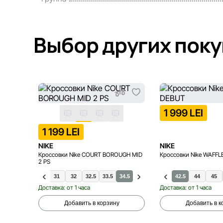
Выбор других пок
1 999 LEI
1 199 LEI
NIKE
NIKE
Кроссовки Nike COURT BOROUGH MID
Кроссовки Nike WAFFL
2 PS
28
29.5
30
31
32
32.5
33.5
34.5
40
41
42
42.5
44
45
Доставка: от 1 часа
Доставка: от 1 часа
Добавить в корзину
Добавить в к