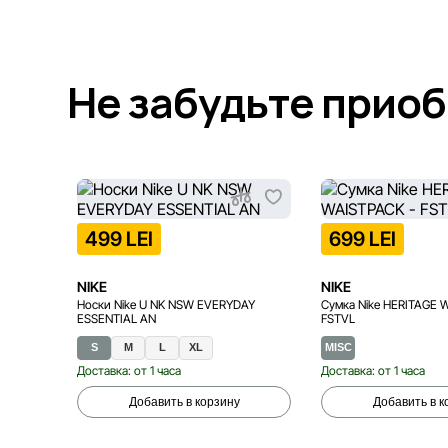
Не забудьте прио
499 LEI
699 LEI
NIKE
NIKE
Носки Nike U NK NSW EVERYDAY
Сумка Nike HERITAGE 
ESSENTIAL AN
FSTVL
S
M
L
XL
MISC
Доставка: от 1 часа
Доставка: от 1 часа
Добавить в корзину
Добавить в к