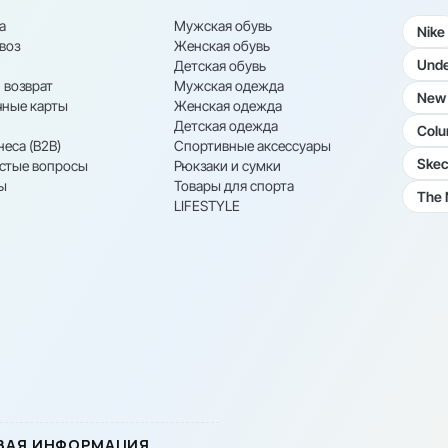
а
Мужская обувь
Nike
воз
Женская обувь
Unde
Детская обувь
 возврат
Мужская одежда
New 
ные карты
Женская одежда
Детская одежда
Colu
неса (B2B)
Спортивные аксессуары
Skec
астые вопросы
Рюкзаки и сумки
ы
Товары для спорта
The 
LIFESTYLE
ВАЯ ИНФОРМАЦИЯ