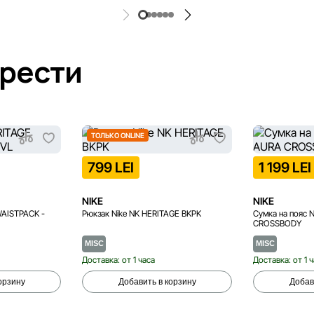
брести
ТОЛЬКО ONLINE
799 LEI
1 199 LEI
NIKE
NIKE
WAISTPACK -
Рюкзак Nike NK HERITAGE BKPK
Сумка на пояс 
CROSSBODY
MISC
MISC
Доставка: от 1 часа
Доставка: от 1 
орзину
Добавить в корзину
Добав