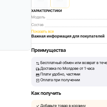
ХАРАКТЕРИСТИКИ
Модель
Состав
Показать все
Важная информация для покупателей
Мы, команда сети магазинов Sportlandia, 
Преимущества
Каждый день мы работаем над тем, чтобы 
представленная на сайте, была максималь
Бесплатный обмен или возврат в теч
Наша цель — обеспечить вас достоверной
Доставка по Молдове от 1 часа
принять лучшее решение о покупке.
Плати удобно, частями
Оплата при получении
Однако, несмотря на постоянный контроль,
абсолютную точность всех данных, разме
технических ошибок или сбоев. Мы также 
Как получить
актуальность информации на сторонних ре
быть размещены на нашем сайте.
Добавьте товар в корзину