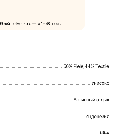
ностороннем порядке и без
зменения в описания, характеристики
бражения, представленные на сайте,
 лей, по Молдове — за 1 – 48 часов.
ключительно для иллюстрации. Общая
ознакомительных целях.
вления скидок, подарков, рассрочки и
ией Sportlandia в одностороннем
56% Piele;44% Textile
ения.
овляет информацию на сайте, чтобы
Унисекс
можные ошибки в кратчайшие
Активный отдых
Индонезия
Nike