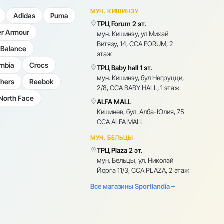
МУН. КИШИНЭУ
Adidas
Puma
ТРЦ Forum 2 эт.
r Armour
мун. Кишинэу, ул Михай
Витязу, 14, CCA FORUM, 2
Balance
этаж
mbia
Crocs
ТРЦ Baby hall 1 эт.
мун. Кишинэу, бул Негруцци,
hers
Reebok
2/8, CCA BABY HALL, 1 этаж
North Face
ALFA MALL
Кишинев, бул. Алба-Юлия, 75
CCA ALFA MALL
МУН. БЕЛЬЦЫ
ТРЦ Plaza 2 эт.
мун. Бельцы, ул. Николай
Йорга 11/3, CCA PLAZA, 2 этаж
Все магазины Sportlandia