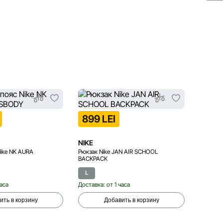
699 
899 LEI
NIKE
NIKE
Nike NK AURA
Рюкзак Nike JAN AIR SCHOOL
Рюкзак N
BACKPACK
L
One si
часа
Доставка: от 1 часа
Доставка
ить в корзину
Добавить в корзину