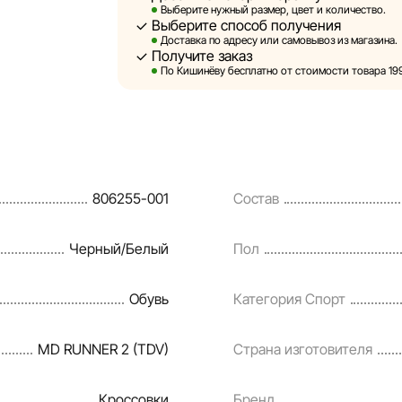
Выберите нужный размер, цвет и количество.
Выберите способ получения
Sportlandia оставляет за собой право в од
Доставка по адресу или самовывоз из магазина.
предварительного уведомления вносить и
Получите заказ
и потребительские свойства товаров. Изо
По Кишинёву бесплатно от стоимости товара 1999
являются смоделированными и служат ис
информация о товарах предоставляется в 
Цены на товары, а также условия предоста
кредитования могут быть изменены компан
806255-001
Состав
порядке и без предварительного уведомл
Наша команда регулярно проверяет и обн
Черный/Белый
Пол
своевременно выявлять и исправлять воз
разумные сроки.
Обувь
Категория Спорт
MD RUNNER 2 (TDV)
Страна изготовителя
Кроссовки
Бренд