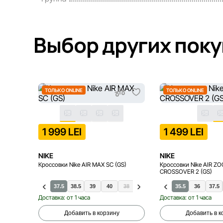
Выбор других пок
ТОЛЬКО ONLINE
ТОЛЬКО ONLINE
1 999 LEI
1 499 LEI
NIKE
NIKE
Кроссовки Nike AIR MAX SC (GS)
Кроссовки Nike AIR Z
CROSSOVER 2 (GS)
35.5
36
36.5
37.5
38.5
39
40
38
35
35.5
36
37.5
Доставка: от 1 часа
Доставка: от 1 часа
Добавить в корзину
Добавить в к