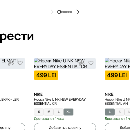
брести
499 LEI
499 LEI
NIKE
NIKE
 BKPK - LBR
Носки Nike U NK NSW EVERYDAY
Носки Nike U 
ESSENTIAL CR
ESSENTIAL AN
S
M
L
XL
L
S
Доставка: от 1 часа
Доставка: от 1 
орзину
Добавить в корзину
Добав