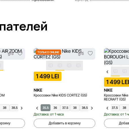
упателей
ТОЛЬКО ONLINE
1 499 LEI
1 499 LE
NIKE
NIKE
OOM
Кроссовки Nike KIDS CORTEZ (GS)
Кроссовки Ni
RECRAFT (GS)
38
38.5
39
34
36.5
35.5
40
36
37.5
38
38.5
35.5
36.5
36
36.5
39
37.5
40
38
Доставка: от 1 часа
Доставка: от 1 
орзину
Добавить в корзину
Добав