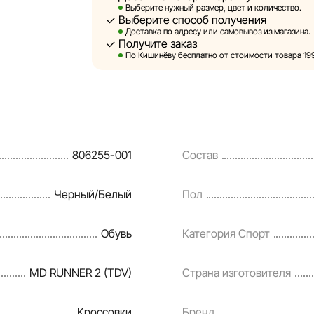
Выберите нужный размер, цвет и количество.
Выберите способ получения
Sportlandia оставляет за собой право в од
Доставка по адресу или самовывоз из магазина.
предварительного уведомления вносить и
Получите заказ
и потребительские свойства товаров. Изо
По Кишинёву бесплатно от стоимости товара 1999
являются смоделированными и служат ис
информация о товарах предоставляется в 
Цены на товары, а также условия предоста
кредитования могут быть изменены компан
806255-001
Состав
порядке и без предварительного уведомл
Наша команда регулярно проверяет и обн
Черный/Белый
Пол
своевременно выявлять и исправлять воз
разумные сроки.
Обувь
Категория Спорт
MD RUNNER 2 (TDV)
Страна изготовителя
Кроссовки
Бренд