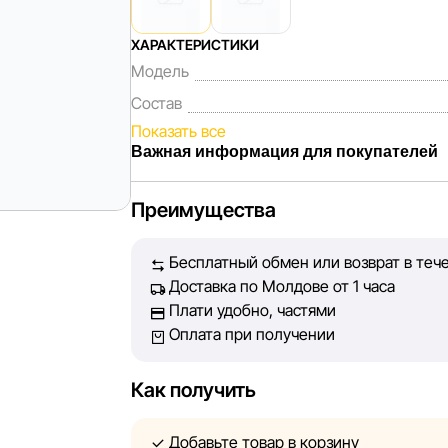
ХАРАКТЕРИСТИКИ
Модель
Состав
Показать все
Важная информация для покупателей
Мы, команда сети магазинов Sportlandia, 
Преимущества
Каждый день мы работаем над тем, чтобы 
представленная на сайте, была максималь
Бесплатный обмен или возврат в теч
Наша цель — обеспечить вас достоверной
Доставка по Молдове от 1 часа
принять лучшее решение о покупке.
Плати удобно, частями
Оплата при получении
Однако, несмотря на постоянный контроль,
абсолютную точность всех данных, разме
технических ошибок или сбоев. Мы также 
Как получить
актуальность информации на сторонних ре
быть размещены на нашем сайте.
Добавьте товар в корзину