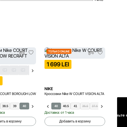
ТОЛЬКО ONLINE
ТОЛЬК
1 699 LEI
999 
I
NIKE
NIKE
ke COURT BOROUGH LOW
Кроссовки Nike W COURT VISION ALTA
Кроссов
(GS)
38.5
39
40
40
40.5
41
36.5
37.5
35.5
38
36
38.5
36.5
37.
39
часа
Доставка: от 1 часа
Доставка
Оставьте 
ить в корзину
Добавить в корзину