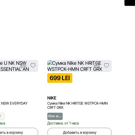
699 LEI
999 
NIKE
NIKE
NK NSW EVERYDAY
Сумка Nike NK HRITGE WSTPCK-HMN
Сумка N
CRFT GRX
WAISTP
M
One si…
One si
часа
Доставка: от 1 часа
Доставка
ить в корзину
Добавить в корзину