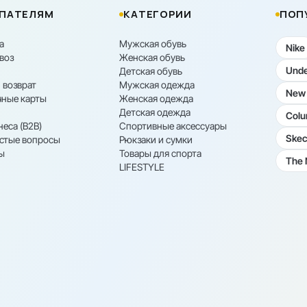
ПАТЕЛЯМ
КАТЕГОРИИ
ПОП
а
Мужская обувь
Nike
воз
Женская обувь
Unde
Детская обувь
 возврат
Мужская одежда
New 
ные карты
Женская одежда
Детская одежда
Colu
неса (B2B)
Спортивные аксессуары
Skec
астые вопросы
Рюкзаки и сумки
ы
Товары для спорта
The 
LIFESTYLE