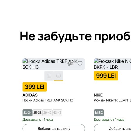
Не забудьте прио
999 LEI
399 LEI
ADIDAS
NIKE
Носки Adidas TREF ANK SCK HC
Рюкзак Nike NK ELMNTL
31-34
35-38
39-42
43-46
MISC
Доставка: от 1 часа
Доставка: от 1 часа
Добавить в корзину
Добавить в к