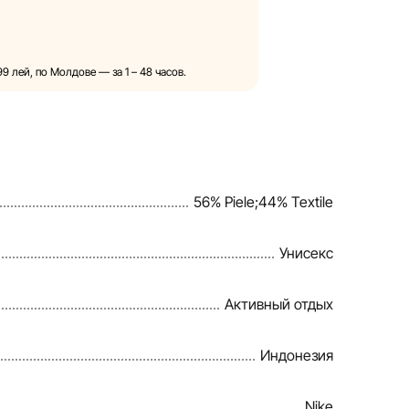
ностороннем порядке и без
зменения в описания, характеристики
бражения, представленные на сайте,
 лей, по Молдове — за 1 – 48 часов.
ключительно для иллюстрации. Общая
ознакомительных целях.
вления скидок, подарков, рассрочки и
ией Sportlandia в одностороннем
56% Piele;44% Textile
ения.
овляет информацию на сайте, чтобы
Унисекс
можные ошибки в кратчайшие
Активный отдых
Индонезия
Nike