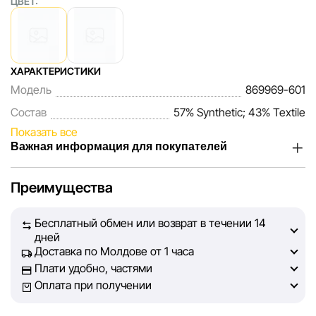
ЦВЕТ:
ХАРАКТЕРИСТИКИ
Модель
869969-601
Состав
57% Synthetic; 43% Textile
Показать все
Важная информация для покупателей
Мы, команда сети магазинов Sportlandia, ценим доверие
Преимущества
наших покупателей. Каждый день мы работаем над тем,
чтобы информация о товарах и услугах, представленная
Бесплатный обмен или возврат в течении 14
на сайте, была максимально полной, объективной и
дней
актуальной. Наша цель — обеспечить вас достоверной
Доставка по Молдове от 1 часа
информацией, чтобы вы смогли принять лучшее
Плати удобно, частями
решение о покупке.
Оплата при получении
Однако, несмотря на постоянный контроль, Sportlandia