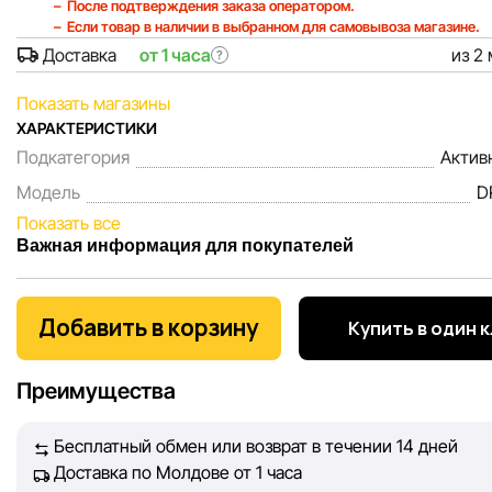
После подтверждения заказа оператором.
Если товар в наличии в выбранном для самовывоза магазине.
Доставка
от 1 часа
из 2
?
Показать магазины
ХАРАКТЕРИСТИКИ
Подкатегория
Актив
Модель
D
Показать все
Важная информация для покупателей
Мы, команда сети магазинов Sportlandia, ценим доверие 
покупателей. Каждый день мы работаем над тем, чтобы
Добавить в корзину
Купить в один 
информация о товарах и услугах, представленная на сайте
максимально полной, объективной и актуальной. Наша ц
Преимущества
обеспечить вас достоверной информацией, чтобы вы смог
принять лучшее решение о покупке.
Бесплатный обмен или возврат в течении 14 дней
Доставка по Молдове от 1 часа
Однако, несмотря на постоянный контроль, Sportlandia не