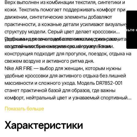
Верх выполнен из комбинации текстиля, синтетики и
Наша команда регулярно проверяет и обновляет информа
кожи. Текстиль помогает поддерживать комфорт при
сайте, чтобы своевременно выявлять и исправлять возмо
движении, синтетические элементы добавляют
ошибки в кратчайшие разумные сроки.
практичности, а кожаные детали усиливают визуальную
Оставьте 
структуру модели. Серый цвет делает кроссовки
удобными для сочетания с леггинсами, джинсами,
Подошва из резины с добавлением пластика рассчитана
спортивными брюками или casual-комплектами.
на устойчивость и ежедневную нагрузку. Такая
конструкция подходит для прогулок, поездок, отдыха на
свежем воздухе и активного ритма дня.
Nike AIR FIRE — выбор для женщин, которым нужны
удобные кроссовки для активного отдыха без лишней
массивности и сложного ухода. Модель DR7852-001
станет практичной базой для образов, где важны
комфорт, нейтральный цвет и узнаваемый спортивный
стиль.
Показать больше
Характеристики