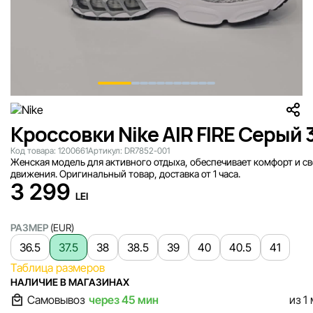
Кроссовки Nike AIR FIRE Серый 
Код товара:
1200661
Артикул:
DR7852-001
Женская модель для активного отдыха, обеспечивает комфорт и с
движения. Оригинальный товар, доставка от 1 часа.
3 299
LEI
РАЗМЕР
(EUR)
36.5
37.5
38
38.5
39
40
40.5
41
Таблица размеров
НАЛИЧИЕ В МАГАЗИНАХ
Самовывоз
через 45 мин
из 1