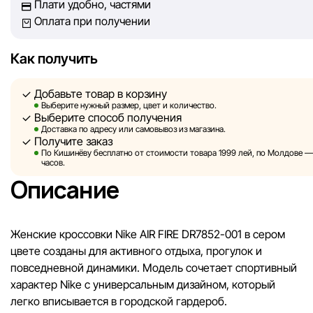
Плати удобно, частями
гарантировать абсолютную точность всех данных, размещ
Оплата при получении
сайте, ввиду возможных технических ошибок или сбоев. 
не отвечаем за содержание и актуальность информации н
сторонних ресурсах, ссылки на которые могут быть разм
Как получить
нашем сайте.
Добавьте товар в корзину
Sportlandia оставляет за собой право в одностороннем по
Выберите нужный размер, цвет и количество.
Выберите способ получения
без предварительного уведомления вносить изменения в 
Доставка по адресу или самовывоз из магазина.
характеристики и потребительские свойства товаров.
Получите заказ
По Кишинёву бесплатно от стоимости товара 1999 лей, по Молдове — з
Изображения, представленные на сайте, являются
часов.
смоделированными и служат исключительно для иллюстр
Описание
Общая информация о товарах предоставляется в ознаком
целях.
Женские кроссовки Nike AIR FIRE DR7852-001 в сером
Цены на товары, а также условия предоставления скидок,
цвете созданы для активного отдыха, прогулок и
подарков, рассрочки и кредитования могут быть изменен
повседневной динамики. Модель сочетает спортивный
компанией Sportlandia в одностороннем порядке и без
характер Nike с универсальным дизайном, который
предварительного уведомления.
легко вписывается в городской гардероб.