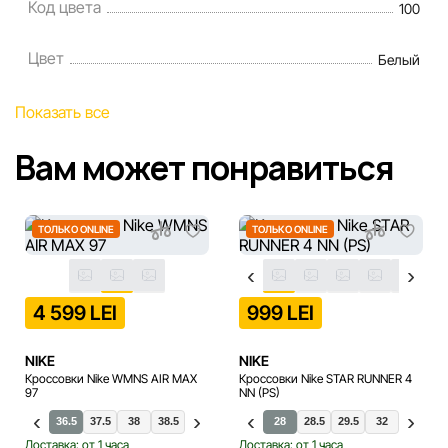
Код цвета
100
Цвет
Белый
Показать все
Вам может понравиться
ТОЛЬКО ONLINE
ТОЛЬКО ONLINE
4 599 LEI
999 LEI
NIKE
NIKE
Кроссовки Nike WMNS AIR MAX
Кроссовки Nike STAR RUNNER 4
97
NN (PS)
36.5
37.5
38
38.5
39
40
40.5
28
28.5
29.5
28
32
29
33
31
3
Доставка: от 1 часа
Доставка: от 1 часа