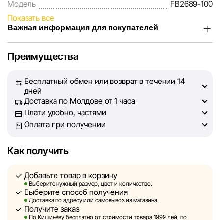
Модель
FB2689-100
Показать все
Важная информация для покупателей
Мы, команда сети магазинов Sportlandia, ценим доверие
Преимущества
наших покупателей. Каждый день мы работаем над тем,
чтобы информация о товарах и услугах, представленная
Бесплатный обмен или возврат в течении 14
на сайте, была максимально полной, объективной и
дней
актуальной. Наша цель — обеспечить вас достоверной
Доставка по Молдове от 1 часа
информацией, чтобы вы смогли принять лучшее
Плати удобно, частями
решение о покупке.
Оплата при получении
Однако, несмотря на постоянный контроль, Sportlandia
Как получить
не может гарантировать абсолютную точность всех
данных, размещённых на сайте, ввиду возможных
Добавьте товар в корзину
технических ошибок или сбоев. Мы также не отвечаем
Выберите нужный размер, цвет и количество.
за содержание и актуальность информации на
Выберите способ получения
сторонних ресурсах, ссылки на которые могут быть
Доставка по адресу или самовывоз из магазина.
Получите заказ
размещены на нашем сайте.
По Кишинёву бесплатно от стоимости товара 1999 лей, по