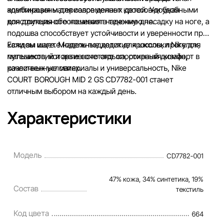
комбинация материалов делает кроссовки удобными
адаптированы для современных детей. Удобная
для длительного ношения в течение дня.
конструкция обеспечивает надежную посадку на ноге, а
подошва способствует устойчивости и уверенности при
каждом шаге. Модель подходит для школы, прогулок,
Если вы ищете надежные детские кроссовки Nike для
путешествий и активного отдыха, сохраняя комфорт в
мальчиков, которые сочетают спортивный дизайн,
различных условиях.
качественные материалы и универсальность, Nike
COURT BOROUGH MID 2 GS CD7782-001 станет
отличным выбором на каждый день.
Характеристики
Модель
CD7782-001
47% кожа, 34% синтетика, 19%
Состав
текстиль
Код цвета
664