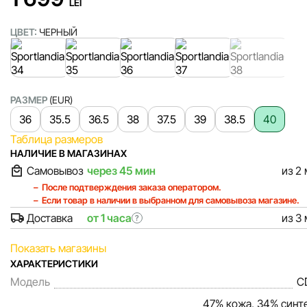
LEI
ЦВЕТ:
ЧЕРНЫЙ
РАЗМЕР
(EUR)
36
35.5
36.5
38
37.5
39
38.5
40
Таблица размеров
НАЛИЧИЕ В МАГАЗИНАХ
Самовывоз
через 45 мин
из 2
После подтверждения заказа оператором.
Если товар в наличии в выбранном для самовывоза магазине.
Доставка
от 1 часа
из 3
?
Показать магазины
ХАРАКТЕРИСТИКИ
Модель
C
47% кожа, 34% синте