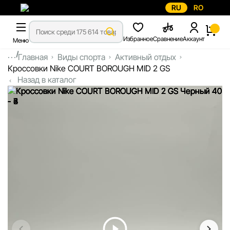
RU
RO
Избранное
Сравнение
Аккаунт
Меню
...
Главная
Виды спорта
Активный отдых
Кроссовки Nike COURT BOROUGH MID 2 GS
Назад в каталог