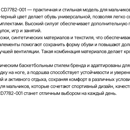
Наша команда регулярно проверяет и обновляет 
CD7782-001 — практичная и стильная модель для мальчиков
своевременно выявлять и исправлять возможные
Черный цвет делает обувь универсальной, позволяя легко с
разумные сроки.
мплектами. Высокий силуэт обеспечивает дополнительную п
лок, игр и занятий.
ожи, синтетических материалов и текстиля, что обеспечив
 элементы помогают сохранить форму обуви и повышают дол
 лучшей вентиляции. Такая комбинация материалов делает к
ическим баскетбольным стилем бренда и адаптированы для
ку на ноге, а подошва способствует устойчивости и уверен
й и активного отдыха, сохраняя комфорт в различных услови
ля мальчиков, которые сочетают спортивный дизайн, качес
D7782-001 станет отличным выбором на каждый день.