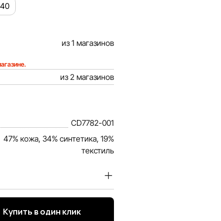
40
из 1 магазинов
магазине.
из 2 магазинов
CD7782-001
47% кожа, 34% синтетика, 19%
текстиль
доверие наших покупателей.
ция о товарах и услугах,
Купить в один клик
ой, объективной и актуальной.