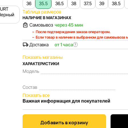
36
35.5
36.5
38
37.5
39
38.5
Таблица размеров
НАЛИЧИЕ В МАГАЗИНАХ
Самовывоз
через 45 мин
После подтверждения заказа оператором.
Если товар в наличии в выбранном для самовывоза 
Доставка
от 1 часа
?
Показать магазины
ХАРАКТЕРИСТИКИ
Модель
Состав
Показать все
Важная информация для покупателей
Мы, команда сети магазинов Sportlandia, ценим 
Каждый день мы работаем над тем, чтобы информа
Добавить в корзину
представленная на сайте, была максимально полн