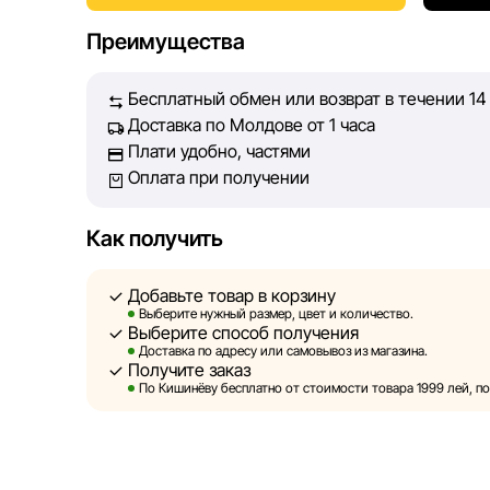
Наша цель — обеспечить вас достоверной инфор
Преимущества
принять лучшее решение о покупке.
Бесплатный обмен или возврат в течении 14
Однако, несмотря на постоянный контроль, Sportl
Доставка по Молдове от 1 часа
абсолютную точность всех данных, размещённых 
Плати удобно, частями
технических ошибок или сбоев. Мы также не отв
Оплата при получении
актуальность информации на сторонних ресурсах
быть размещены на нашем сайте.
Как получить
Sportlandia оставляет за собой право в одностор
предварительного уведомления вносить изменени
Добавьте товар в корзину
и потребительские свойства товаров. Изображени
Выберите нужный размер, цвет и количество.
Выберите способ получения
являются смоделированными и служат исключите
Доставка по адресу или самовывоз из магазина.
информация о товарах предоставляется в ознако
Получите заказ
По Кишинёву бесплатно от стоимости товара 1999 лей, по 
Цены на товары, а также условия предоставления
кредитования могут быть изменены компанией Sp
порядке и без предварительного уведомления.