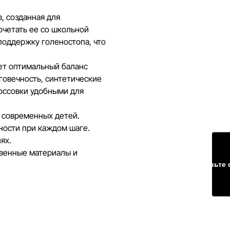
информацию на сайте, чтобы
, созданная для
 ошибки в кратчайшие
очетать ее со школьной
оддержку голеностопа, что
ает оптимальный баланс
говечность, синтетические
россовки удобными для
 современных детей.
ности при каждом шаге.
ях.
твенные материалы и
Оставьте 