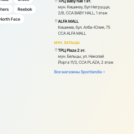
ТРЦ Baby hall 1 эт.
мун. Кишинэу, бул Негруцци,
hers
Reebok
2/8, CCA BABY HALL, 1 этаж
North Face
ALFA MALL
Кишинев, бул. Алба-Юлия, 75
CCA ALFA MALL
МУН. БЕЛЬЦЫ
ТРЦ Plaza 2 эт.
мун. Бельцы, ул. Николай
Йорга 11/3, CCA PLAZA, 2 этаж
Все магазины Sportlandia