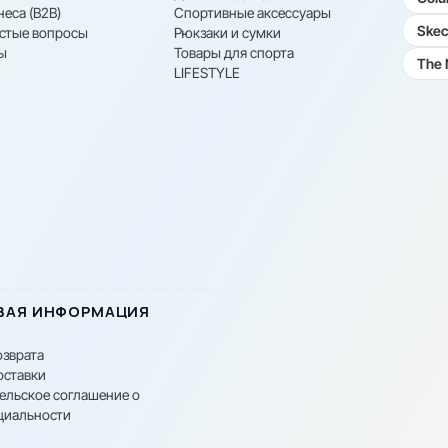
неса (B2B)
Спортивные аксессуары
Skec
астые вопросы
Рюкзаки и сумки
ы
Товары для спорта
The 
LIFESTYLE
ВАЯ ИНФОРМАЦИЯ
озврата
оставки
ельское соглашение о
циальности