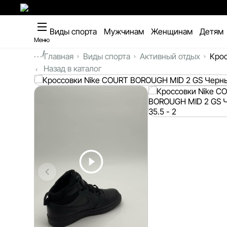
Виды спорта
Мужчинам
Женщинам
Детям
Меню
...
Главная
Виды спорта
Активный отдых
Крос
Назад в каталог