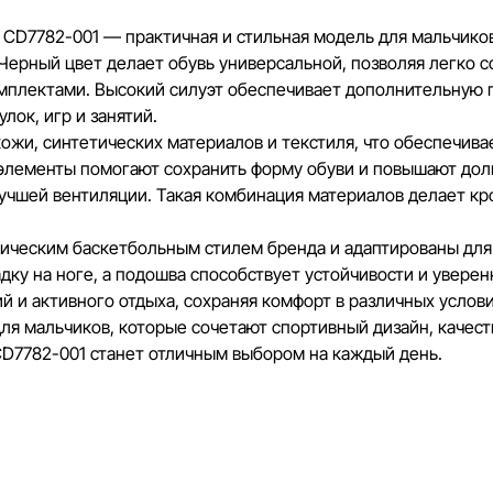
Наша команда регулярно проверяет и обновляет 
CD7782-001 — практичная и стильная модель для мальчиков
своевременно выявлять и исправлять возможные
Черный цвет делает обувь универсальной, позволяя легко с
разумные сроки.
мплектами. Высокий силуэт обеспечивает дополнительную п
лок, игр и занятий.
ожи, синтетических материалов и текстиля, что обеспечив
 элементы помогают сохранить форму обуви и повышают дол
 лучшей вентиляции. Такая комбинация материалов делает к
ическим баскетбольным стилем бренда и адаптированы для
ку на ноге, а подошва способствует устойчивости и уверен
й и активного отдыха, сохраняя комфорт в различных услови
ля мальчиков, которые сочетают спортивный дизайн, качес
D7782-001 станет отличным выбором на каждый день.