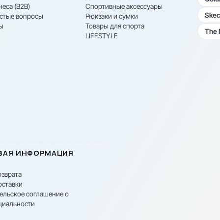
неса (B2B)
Спортивные аксессуары
Skec
астые вопросы
Рюкзаки и сумки
ы
Товары для спорта
The 
LIFESTYLE
ВАЯ ИНФОРМАЦИЯ
озврата
оставки
ельское соглашение о
циальности