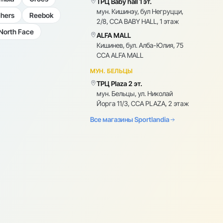
ТРЦ Baby hall 1 эт.
мун. Кишинэу, бул Негруцци,
hers
Reebok
2/8, CCA BABY HALL, 1 этаж
North Face
ALFA MALL
Кишинев, бул. Алба-Юлия, 75
CCA ALFA MALL
МУН. БЕЛЬЦЫ
ТРЦ Plaza 2 эт.
мун. Бельцы, ул. Николай
Йорга 11/3, CCA PLAZA, 2 этаж
Все магазины Sportlandia