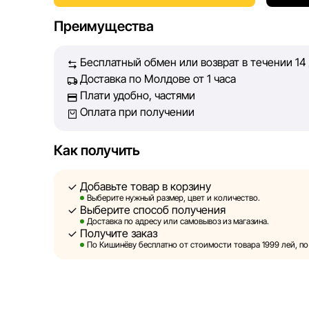
Наша цель — обеспечить вас достоверной информ
Преимущества
принять лучшее решение о покупке.
Бесплатный обмен или возврат в течении 14
Однако, несмотря на постоянный контроль, Sportl
Доставка по Молдове от 1 часа
абсолютную точность всех данных, размещённых 
Плати удобно, частями
технических ошибок или сбоев. Мы также не отв
Оплата при получении
актуальность информации на сторонних ресурсах,
быть размещены на нашем сайте.
Как получить
Sportlandia оставляет за собой право в односторо
предварительного уведомления вносить изменени
Добавьте товар в корзину
и потребительские свойства товаров. Изображени
Выберите нужный размер, цвет и количество.
Выберите способ получения
являются смоделированными и служат исключите
Доставка по адресу или самовывоз из магазина.
информация о товарах предоставляется в ознако
Получите заказ
По Кишинёву бесплатно от стоимости товара 1999 лей, по 
Цены на товары, а также условия предоставления
кредитования могут быть изменены компанией Sp
порядке и без предварительного уведомления.