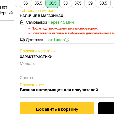
36
35.5
36.5
38
37.5
39
38.5
Таблица размеров
НАЛИЧИЕ В МАГАЗИНАХ
Самовывоз
через 45 мин
После подтверждения заказа оператором.
Если товар в наличии в выбранном для самовывоза м
Доставка
от 1 часа
?
Показать магазины
ХАРАКТЕРИСТИКИ
Модель
Состав
Показать все
Важная информация для покупателей
Мы, команда сети магазинов Sportlandia, ценим 
Каждый день мы работаем над тем, чтобы информа
Добавить в корзину
представленная на сайте, была максимально полн