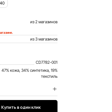
40
из 2 магазинов
агазине.
из 3 магазинов
CD7782-001
47% кожа, 34% синтетика, 19%
текстиль
доверие наших покупателей.
ция о товарах и услугах,
Купить в один клик
ой, объективной и актуальной.