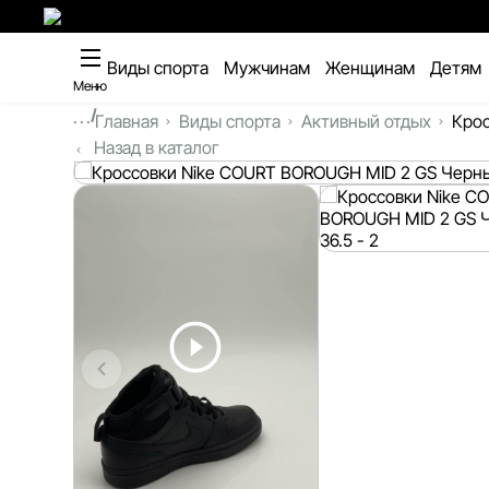
Виды спорта
Мужчинам
Женщинам
Детям
Меню
...
Главная
Виды спорта
Активный отдых
Крос
Назад в каталог