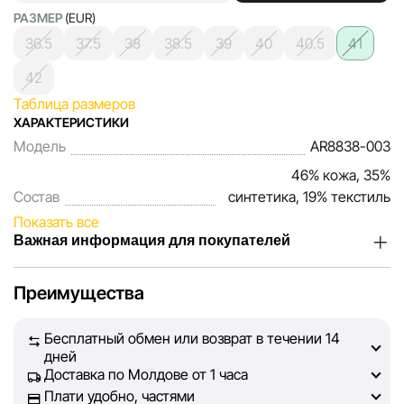
РАЗМЕР
(EUR)
36.5
37.5
38
38.5
39
40
40.5
41
42
Таблица размеров
ХАРАКТЕРИСТИКИ
Модель
AR8838-003
46% кожа, 35%
Состав
синтетика, 19% текстиль
Показать все
Важная информация для покупателей
Мы, команда сети магазинов Sportlandia, ценим доверие
Преимущества
наших покупателей. Каждый день мы работаем над тем,
чтобы информация о товарах и услугах, представленная
Бесплатный обмен или возврат в течении 14
на сайте, была максимально полной, объективной и
дней
актуальной. Наша цель — обеспечить вас достоверной
Доставка по Молдове от 1 часа
информацией, чтобы вы смогли принять лучшее
Плати удобно, частями