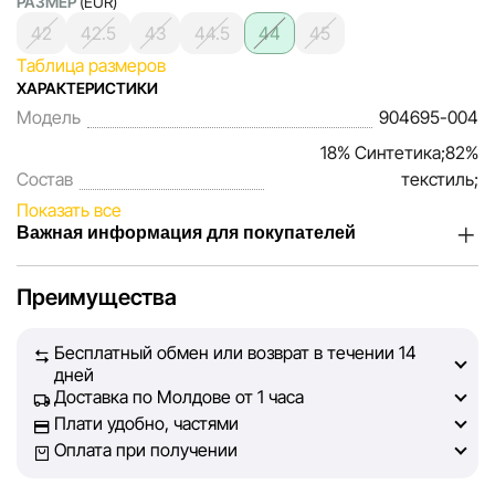
РАЗМЕР
(EUR)
42
42.5
43
44.5
44
45
Таблица размеров
ХАРАКТЕРИСТИКИ
Модель
904695-004
18% Синтетика;82%
Состав
текстиль;
Показать все
Важная информация для покупателей
Мы, команда сети магазинов Sportlandia, ценим доверие
Преимущества
наших покупателей. Каждый день мы работаем над тем,
чтобы информация о товарах и услугах, представленная
Бесплатный обмен или возврат в течении 14
на сайте, была максимально полной, объективной и
дней
актуальной. Наша цель — обеспечить вас достоверной
Доставка по Молдове от 1 часа
информацией, чтобы вы смогли принять лучшее
Плати удобно, частями
решение о покупке.
Оплата при получении
Однако, несмотря на постоянный контроль, Sportlandia