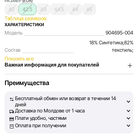
РАЗМЕР
(EUR)
42
42.5
43
44.5
44
45
Таблица размеров
ХАРАКТЕРИСТИКИ
Модель
904695-004
18% Синтетика;82%
Состав
текстиль;
Показать все
Важная информация для покупателей
Мы, команда сети магазинов Sportlandia, ценим доверие
Преимущества
наших покупателей. Каждый день мы работаем над тем,
чтобы информация о товарах и услугах, представленная
Бесплатный обмен или возврат в течении 14
на сайте, была максимально полной, объективной и
дней
актуальной. Наша цель — обеспечить вас достоверной
Доставка по Молдове от 1 часа
информацией, чтобы вы смогли принять лучшее
Плати удобно, частями
решение о покупке.
Оплата при получении
Однако, несмотря на постоянный контроль, Sportlandia