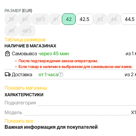
РАЗМЕР
(EUR)
39
40
40.5
41
42
42.5
43
44
44.5
46
46.5
Таблица размеров
НАЛИЧИЕ В МАГАЗИНАХ
Самовывоз
через 45 мин
из 1
После подтверждения заказа оператором.
Если товар в наличии в выбранном для самовывоза магазине.
Доставка
от 1 часа
из 2
?
Показать магазины
ХАРАКТЕРИСТИКИ
Подкатегория
Модель
X
Показать все
Важная информация для покупателей