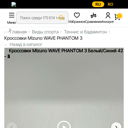
RU
RO
Избранное
Сравнение
Аккаунт
Меню
...
Главная
Виды спорта
Теннис и бадминтон
Кроссовки Mizuno WAVE PHANTOM 3
Назад в каталог