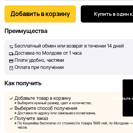
Мы, команда сети магазинов Sportlandia, ценим доверие 
покупателей. Каждый день мы работаем над тем, чтобы
Добавить в корзину
Купить в один 
информация о товарах и услугах, представленная на сайте
максимально полной, объективной и актуальной. Наша ц
Преимущества
обеспечить вас достоверной информацией, чтобы вы смог
принять лучшее решение о покупке.
Бесплатный обмен или возврат в течении 14 дней
Доставка по Молдове от 1 часа
Однако, несмотря на постоянный контроль, Sportlandia не
Плати удобно, частями
гарантировать абсолютную точность всех данных, размещ
Оплата при получении
сайте, ввиду возможных технических ошибок или сбоев. 
не отвечаем за содержание и актуальность информации н
сторонних ресурсах, ссылки на которые могут быть разм
Как получить
нашем сайте.
Добавьте товар в корзину
Оставьте 
Sportlandia оставляет за собой право в одностороннем по
Выберите нужный размер, цвет и количество.
Выберите способ получения
без предварительного уведомления вносить изменения в 
Доставка по адресу или самовывоз из магазина.
характеристики и потребительские свойства товаров.
Получите заказ
По Кишинёву бесплатно от стоимости товара 1999 лей, по Молдове — з
Изображения, представленные на сайте, являются
часов.
смоделированными и служат исключительно для иллюстр