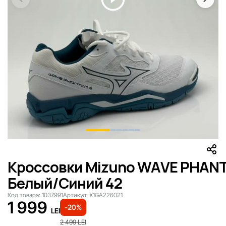
Кроссовки Mizuno WAVE PHAN
Белый/Синий 42
Код товара:
1037991
Артикул:
X1GA226021
1 999
-20%
LEI
2 499
LEI