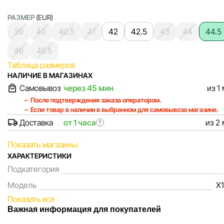
РАЗМЕР
(EUR)
39
40
40.5
41
42
42.5
43
44
44.5
46
46.5
Таблица размеров
НАЛИЧИЕ В МАГАЗИНАХ
Самовывоз
через 45 мин
из 1
После подтверждения заказа оператором.
Если товар в наличии в выбранном для самовывоза магазине.
Доставка
от 1 часа
из 2
?
Показать магазины
ХАРАКТЕРИСТИКИ
Подкатегория
Модель
X
Показать все
Важная информация для покупателей