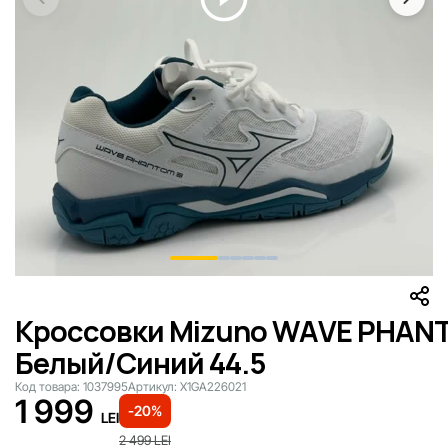
Кроссовки Mizuno WAVE PHAN
Белый/Синий 44.5
Код товара:
1037995
Артикул:
X1GA226021
1 999
-20%
LEI
2 499
LEI