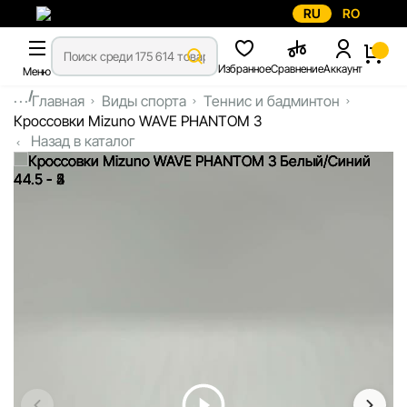
RU
RO
Избранное
Сравнение
Аккаунт
Меню
...
Главная
Виды спорта
Теннис и бадминтон
Кроссовки Mizuno WAVE PHANTOM 3
Назад в каталог