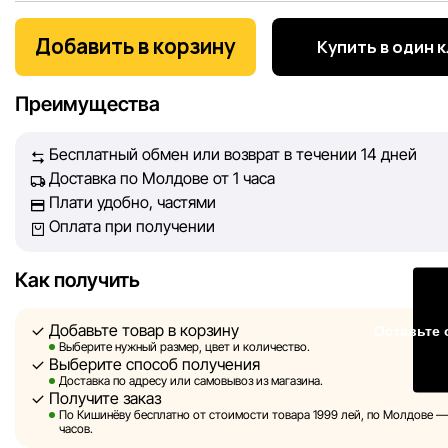
Мы, команда сети магазинов Sportlandia, ценим доверие 
покупателей. Каждый день мы работаем над тем, чтобы
Добавить в корзину
Купить в один 
информация о товарах и услугах, представленная на сайте
максимально полной, объективной и актуальной. Наша ц
Преимущества
обеспечить вас достоверной информацией, чтобы вы смог
принять лучшее решение о покупке.
Бесплатный обмен или возврат в течении 14 дней
Доставка по Молдове от 1 часа
Однако, несмотря на постоянный контроль, Sportlandia не
Плати удобно, частями
гарантировать абсолютную точность всех данных, размещ
Оплата при получении
сайте, ввиду возможных технических ошибок или сбоев. 
не отвечаем за содержание и актуальность информации н
сторонних ресурсах, ссылки на которые могут быть разм
Как получить
нашем сайте.
Добавьте товар в корзину
Оставьте 
Sportlandia оставляет за собой право в одностороннем по
Выберите нужный размер, цвет и количество.
Выберите способ получения
без предварительного уведомления вносить изменения в 
Доставка по адресу или самовывоз из магазина.
характеристики и потребительские свойства товаров.
Получите заказ
По Кишинёву бесплатно от стоимости товара 1999 лей, по Молдове — з
Изображения, представленные на сайте, являются
часов.
смоделированными и служат исключительно для иллюстр