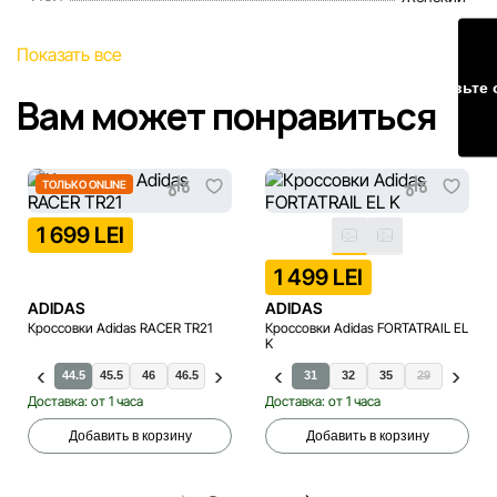
Наша команда регулярно проверяет и обновляет
Показать все
информацию на сайте, чтобы своевременно выявлять и
Оставьте 
исправлять возможные ошибки в кратчайшие разумные
Вам может понравиться
сроки.
ТОЛЬКО ONLINE
1 699 LEI
1 499 LEI
ADIDAS
ADIDAS
Кроссовки Adidas RACER TR21
Кроссовки Adidas FORTATRAIL EL
K
44.5
45.5
46
46.5
40.5
41.5
28
42
31
42.5
32
43.5
35
44
29
47.5
30
48
Доставка: от 1 часа
Доставка: от 1 часа
Добавить в корзину
Добавить в корзину