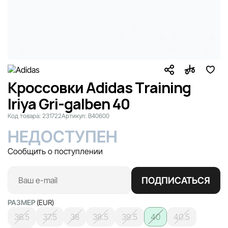
Кроссовки Adidas Training
Iriya Gri-galben 40
Код товара:
231722
Артикул:
B40600
НЕДОСТУПЕН
Сообщить о поступлении
ПОДПИСАТЬСЯ
РАЗМЕР
(EUR)
36.5
37.5
38
38.5
39.5
40
40.5