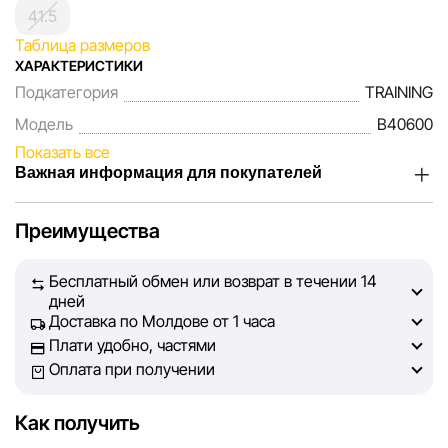
41.5
Таблица размеров
ХАРАКТЕРИСТИКИ
Подкатегория
TRAINING
Модель
B40600
Показать все
Важная информация для покупателей
Мы, команда сети магазинов Sportlandia, ценим доверие
Преимущества
наших покупателей. Каждый день мы работаем над тем,
чтобы информация о товарах и услугах, представленная
Бесплатный обмен или возврат в течении 14
на сайте, была максимально полной, объективной и
дней
актуальной. Наша цель — обеспечить вас достоверной
Доставка по Молдове от 1 часа
информацией, чтобы вы смогли принять лучшее
Плати удобно, частями
решение о покупке.
Оплата при получении
Однако, несмотря на постоянный контроль, Sportlandia
Как получить
не может гарантировать абсолютную точность всех