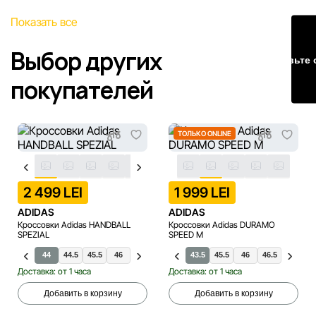
Наша команда регулярно проверяет и обновляет
Показать все
информацию на сайте, чтобы своевременно выявлять и
исправлять возможные ошибки в кратчайшие разумные
Выбор других
Оставьте 
сроки.
покупателей
ТОЛЬКО ONLINE
2 499 LEI
1 999 LEI
ADIDAS
ADIDAS
Кроссовки Adidas HANDBALL
Кроссовки Adidas DURAMO
SPEZIAL
SPEED M
.5
43.5
44
44.5
45.5
46
46.5
47.5
42.5
43.5
43.5
45.5
46
46.5
47.5
Доставка: от 1 часа
Доставка: от 1 часа
Добавить в корзину
Добавить в корзину