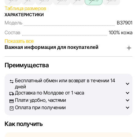
Таблица размеров
ХАРАКТЕРИСТИКИ
Модель
B37901
Состав
100% кожа
Показать все
Важная информация для покупателей
Мы, команда сети магазинов Sportlandia, ценим доверие
Преимущества
наших покупателей. Каждый день мы работаем над тем,
чтобы информация о товарах и услугах, представленная
Бесплатный обмен или возврат в течении 14
на сайте, была максимально полной, объективной и
дней
актуальной. Наша цель — обеспечить вас достоверной
Доставка по Молдове от 1 часа
информацией, чтобы вы смогли принять лучшее
Плати удобно, частями
решение о покупке.
Оплата при получении
Однако, несмотря на постоянный контроль, Sportlandia
Как получить
не может гарантировать абсолютную точность всех
данных, размещённых на сайте, ввиду возможных