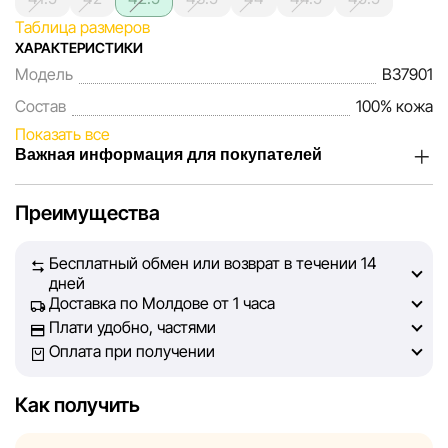
Таблица размеров
ХАРАКТЕРИСТИКИ
Модель
B37901
Состав
100% кожа
Показать все
Важная информация для покупателей
Мы, команда сети магазинов Sportlandia, ценим доверие
Преимущества
наших покупателей. Каждый день мы работаем над тем,
чтобы информация о товарах и услугах, представленная
Бесплатный обмен или возврат в течении 14
на сайте, была максимально полной, объективной и
дней
актуальной. Наша цель — обеспечить вас достоверной
Доставка по Молдове от 1 часа
информацией, чтобы вы смогли принять лучшее
Плати удобно, частями
решение о покупке.
Оплата при получении
Однако, несмотря на постоянный контроль, Sportlandia
Как получить
не может гарантировать абсолютную точность всех
данных, размещённых на сайте, ввиду возможных