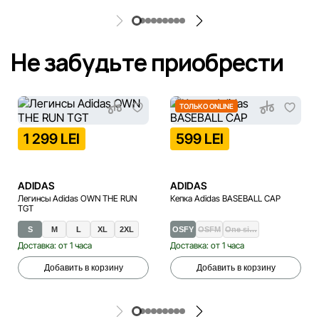
Не забудьте приобрести
ТОЛЬКО ONLINE
1 299 LEI
599 LEI
ADIDAS
ADIDAS
Легинсы Adidas OWN THE RUN
Кепка Adidas BASEBALL CAP
TGT
S
M
L
XL
2XL
OSFY
OSFM
One si…
Доставка: от 1 часа
Доставка: от 1 часа
Добавить в корзину
Добавить в корзину