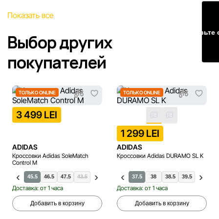
Наша команда регулярно проверяет и обновляет
Показать все
информацию на сайте, чтобы своевременно выявлять и
Оставьте 
исправлять возможные ошибки в кратчайшие разумные
Выбор других
сроки.
покупателей
ТОЛЬКО ONLINE
ТОЛЬКО ONLINE
3 499 LEI
1 299 LEI
ADIDAS
ADIDAS
Кроссовки Adidas SoleMatch
Кроссовки Adidas DURAMO SL K
Control M
.5
44
45.5
46.5
47.5
43.5
44.5
46
37.5
38
38.5
39.5
40
Доставка: от 1 часа
Доставка: от 1 часа
Добавить в корзину
Добавить в корзину