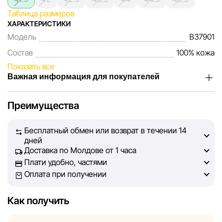
Таблица размеров
ХАРАКТЕРИСТИКИ
Модель
B37901
Состав
100% кожа
Показать все
Важная информация для покупателей
Мы, команда сети магазинов Sportlandia, ценим доверие
Преимущества
наших покупателей. Каждый день мы работаем над тем,
чтобы информация о товарах и услугах, представленная
Бесплатный обмен или возврат в течении 14
на сайте, была максимально полной, объективной и
дней
актуальной. Наша цель — обеспечить вас достоверной
Доставка по Молдове от 1 часа
информацией, чтобы вы смогли принять лучшее
Плати удобно, частями
решение о покупке.
Оплата при получении
Однако, несмотря на постоянный контроль, Sportlandia
Как получить
не может гарантировать абсолютную точность всех
данных, размещённых на сайте, ввиду возможных