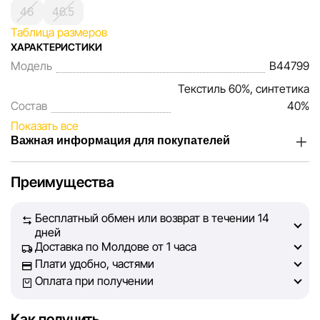
46
46.5
Таблица размеров
ХАРАКТЕРИСТИКИ
Модель
B44799
Текстиль 60%, синтетика
Состав
40%
Показать все
Важная информация для покупателей
Мы, команда сети магазинов Sportlandia, ценим доверие
Преимущества
наших покупателей. Каждый день мы работаем над тем,
чтобы информация о товарах и услугах, представленная
Бесплатный обмен или возврат в течении 14
на сайте, была максимально полной, объективной и
дней
актуальной. Наша цель — обеспечить вас достоверной
Доставка по Молдове от 1 часа
информацией, чтобы вы смогли принять лучшее
Плати удобно, частями
решение о покупке.
Оплата при получении
Однако, несмотря на постоянный контроль, Sportlandia
Как получить