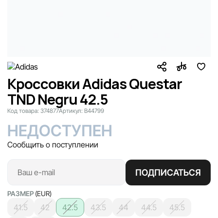
Кроссовки Adidas Questar
TND Negru 42.5
Код товара:
374877
Артикул:
B44799
НЕДОСТУПЕН
Сообщить о поступлении
ПОДПИСАТЬСЯ
РАЗМЕР
(EUR)
41.5
42
42.5
43.5
44
44.5
45.5