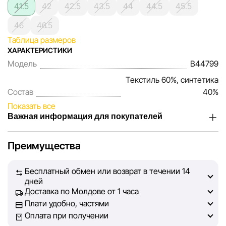
41.5
42
42.5
43.5
44
44.5
45.5
46
46.5
Таблица размеров
ХАРАКТЕРИСТИКИ
Модель
B44799
Текстиль 60%, синтетика
Состав
40%
Показать все
Важная информация для покупателей
Мы, команда сети магазинов Sportlandia, ценим доверие
Преимущества
наших покупателей. Каждый день мы работаем над тем,
чтобы информация о товарах и услугах, представленная
Бесплатный обмен или возврат в течении 14
на сайте, была максимально полной, объективной и
дней
актуальной. Наша цель — обеспечить вас достоверной
Доставка по Молдове от 1 часа
информацией, чтобы вы смогли принять лучшее
Плати удобно, частями
решение о покупке.
Оплата при получении