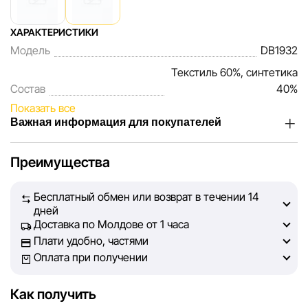
ХАРАКТЕРИСТИКИ
Модель
DB1932
Текстиль 60%, синтетика
Состав
40%
Показать все
Важная информация для покупателей
Мы, команда сети магазинов Sportlandia, ценим доверие
Преимущества
наших покупателей. Каждый день мы работаем над тем,
чтобы информация о товарах и услугах, представленная
Бесплатный обмен или возврат в течении 14
на сайте, была максимально полной, объективной и
дней
актуальной. Наша цель — обеспечить вас достоверной
Доставка по Молдове от 1 часа
информацией, чтобы вы смогли принять лучшее
Плати удобно, частями
решение о покупке.
Оплата при получении
Однако, несмотря на постоянный контроль, Sportlandia
Как получить
не может гарантировать абсолютную точность всех