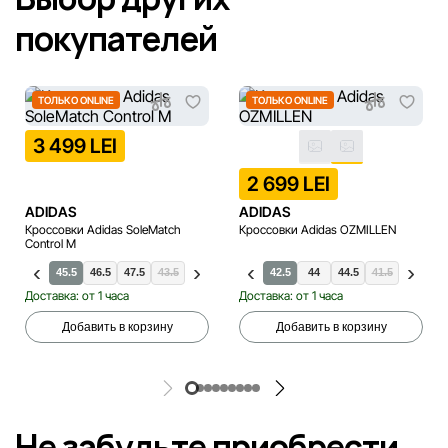
покупателей
ТОЛЬКО ONLINE
ТОЛЬКО ONLINE
3 499 LEI
2 699 LEI
ADIDAS
ADIDAS
Кроссовки Adidas SoleMatch
Кроссовки Adidas OZMILLEN
Control M
.5
44
45.5
46.5
47.5
43.5
44.5
46
42.5
44
44.5
41.5
42
4
Доставка: от 1 часа
Доставка: от 1 часа
Добавить в корзину
Добавить в корзину
Не забудьте приобрести