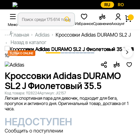
RU
RO
Избранное
Сравнение
Аккаунт
Меню
...
Главная
Adidas
Кроссовки Adidas DURAMO SL2 J
Назад в каталог
ТОЛЬКО ONLINE
Кроссовки Adidas DURAMO
SL2 J Фиолетовый 35.5
Код товара:
1128224
Артикул:
JI2157
Легкая спортивная пара для девочек, подходит для бега,
прогулок и активного дня. Оригинальный товар, доставка от 1
часа.
НЕДОСТУПЕН
Сообщить о поступлении