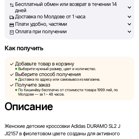
Бесплатный обмен или возврат в течении 14
на сайте, была максимально полной, объективной и
дней
актуальной. Наша цель — обеспечить вас достоверной
Доставка по Молдове от 1 часа
информацией, чтобы вы смогли принять лучшее
Плати удобно, частями
решение о покупке.
Оплата при получении
Однако, несмотря на постоянный контроль, Sportlandia
Как получить
не может гарантировать абсолютную точность всех
данных, размещённых на сайте, ввиду возможных
Добавьте товар в корзину
технических ошибок или сбоев. Мы также не отвечаем
Выберите нужный размер, цвет и количество.
за содержание и актуальность информации на
Выберите способ получения
сторонних ресурсах, ссылки на которые могут быть
Доставка по адресу или самовывоз из магазина.
Получите заказ
размещены на нашем сайте.
По Кишинёву бесплатно от стоимости товара 1999 лей, по
Молдове — за 1 – 48 часов.
Sportlandia оставляет за собой право в одностороннем
Описание
порядке и без предварительного уведомления вносить
изменения в описания, характеристики и
потребительские свойства товаров. Изображения,
Женские детские кроссовки Adidas DURAMO SL2 J
представленные на сайте, являются смоделированными
JI2157 в фиолетовом цвете созданы для активного