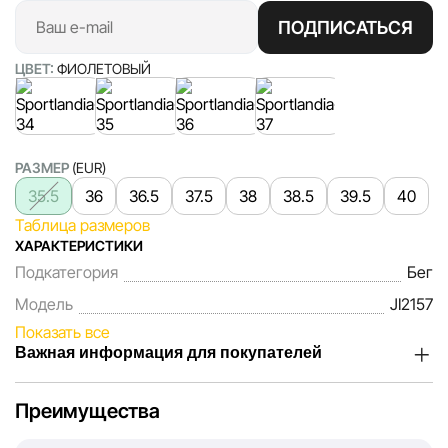
ПОДПИСАТЬСЯ
ЦВЕТ:
ФИОЛЕТОВЫЙ
РАЗМЕР
(EUR)
35.5
36
36.5
37.5
38
38.5
39.5
40
Таблица размеров
ХАРАКТЕРИСТИКИ
Подкатегория
Бег
Модель
JI2157
Показать все
Важная информация для покупателей
Мы, команда сети магазинов Sportlandia, ценим доверие
Преимущества
наших покупателей. Каждый день мы работаем над тем,
чтобы информация о товарах и услугах, представленная